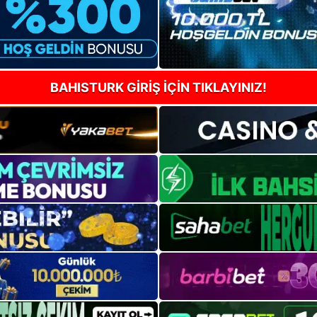
BAHISTURK GİRİŞ İÇİN TIKLAYINIZ!