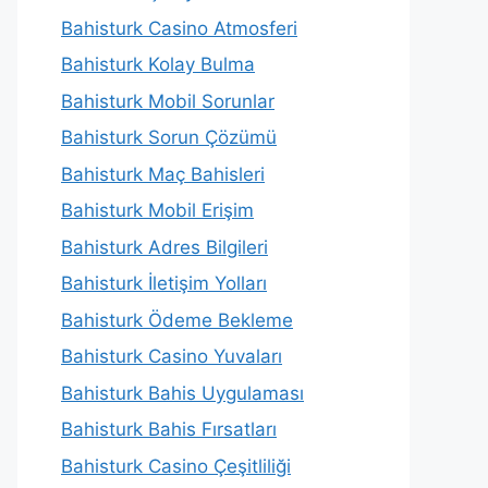
Bahisturk Casino Atmosferi
Bahisturk Kolay Bulma
Bahisturk Mobil Sorunlar
Bahisturk Sorun Çözümü
Bahisturk Maç Bahisleri
Bahisturk Mobil Erişim
Bahisturk Adres Bilgileri
Bahisturk İletişim Yolları
Bahisturk Ödeme Bekleme
Bahisturk Casino Yuvaları
Bahisturk Bahis Uygulaması
Bahisturk Bahis Fırsatları
Bahisturk Casino Çeşitliliği