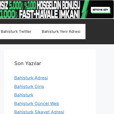
Bahisturk Twitter
Bahisturk Yeni Adresi
Son Yazılar
Bahisturk Adresi
Bahisturk Giriş
Bahisturk
Bahisturk Güncel Web
Bahisturk Şikayet Adresi