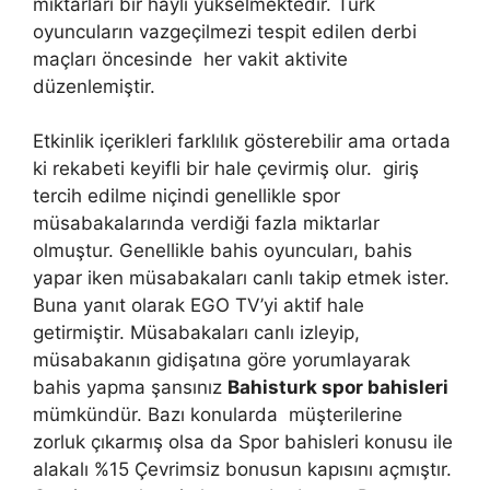
miktarları bir hayli yükselmektedir. Türk
oyuncuların vazgeçilmezi tespit edilen derbi
maçları öncesinde her vakit aktivite
düzenlemiştir.
Etkinlik içerikleri farklılık gösterebilir ama ortada
ki rekabeti keyifli bir hale çevirmiş olur. giriş
tercih edilme niçindi genellikle spor
müsabakalarında verdiği fazla miktarlar
olmuştur. Genellikle bahis oyuncuları, bahis
yapar iken müsabakaları canlı takip etmek ister.
Buna yanıt olarak EGO TV’yi aktif hale
getirmiştir. Müsabakaları canlı izleyip,
müsabakanın gidişatına göre yorumlayarak
bahis yapma şansınız
Bahisturk spor bahisleri
mümkündür. Bazı konularda müşterilerine
zorluk çıkarmış olsa da Spor bahisleri konusu ile
alakalı %15 Çevrimsiz bonusun kapısını açmıştır.