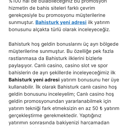
%100 hal de bulabileceğiniz bu promosyon
hizmetin de bahis siteleri farklı çevrim
gerekçesiyle bu promosyonu müşterilerine
sunmuştur.
Bahisturk yeni adresi
ilk yatırım
bonusunu alçakta türlü olarak inceleyeceğiz.
Bahisturk hoş geldin bonuslarını üç ayrı bölgede
müşterilerine sunmuştur. Bu özelliğe pek fazla
rastlanmasa da Bahisturk ilklerini bizlerle
paylaşıyor. Canlı casino, casino slot ve spor
bahislerin de ayrı şekillerde inceleyeceğimiz ilk
Bahisturk yeni adresi
yatırım bonusunu her üye
kullanabilir. İlk olarak Bahisturk canlı casino hoş
geldin bonusunu inceleyelim; Canlı casino hoş
geldin promosyonundan yararlanabilmek için
yatırım tekniği fark etmeksizin en az 50 ₺ yatırım
gerçekleştirme gerekmektedir. Yaptığınız
yatırımın sonrasında bakiyenizi harcamadan