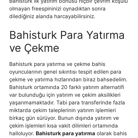
Bahisturk ilk yatırım bonusu hiçbir çevrim koşulu
olmayan freespininizi oynadıktan sonra
dilediğiniz alanda harcayabilirsiniz.
Bahisturk Para Yatırma
ve Çekme
Bahisturk para yatırma ve çekme bahis
oyuncularının genel sıkıntısı tespit edilen para
çekme ve yatırma hızlarından biraz bahsedelim.
Bahisturk ortamında 20 farklı yatırım alternatifi
var bulunduğu için yatırım ve çekim aksilikleri
yaşanmamaktadır. Tabi para transferinde fazla
miktarda çekim taleplerinin yatırım işlemleri
birkaç gün sürüyor. Bunun dışında yatırım ve
çekim işlemleri kısa vakit dilimleri ortamında
halloluyor.
Bahisturk para yatırma
olarak bahis