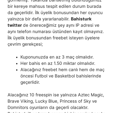
görmemiş. Yukarıda bahsetmiş bulunduğumuz
bir kereye mahsus tespit edilen durum burada
da geçerlidir. İlk üyelik bonusundan her oyuncu
yalnızca bir defa yararlanabilir.
Bahisturk
twitter
de önereceğimiz şey aynı IP adresi ve
aynı telefon numarası üstünden kayıt olmayınız.
İlk üyelik bonusundan freebet isteyen üyelere
çevrim gerekçesi;
Kuponunuzda en az 3 maç olmalıdır.
Her bahis en az 1.50 miktar olmalıdır.
Alacağınız freebet hem canlı hem de maç
öncesi Futbol ve Basketbol bahislerinde
geçerlidir.
Alacağınız 10 freespin ise yalnızca Aztec Magic,
Brave Viking, Lucky Blue, Princess of Sky ve
Domnitors oyunların da geçerli olacaktır.