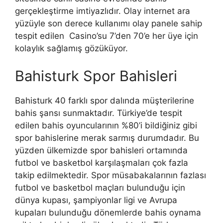
gerçekleştirme imtiyazlıdır. Olay internet ara
yüzüyle son derece kullanımı olay panele sahip
tespit edilen Casino’su 7’den 70’e her üye için
kolaylık sağlamış gözüküyor.
Bahisturk Spor Bahisleri
Bahisturk 40 farklı spor dalında müşterilerine
bahis şansı sunmaktadır. Türkiye’de tespit
edilen bahis oyuncularının %80’i bildiğiniz gibi
spor bahislerine merak sarmış durumdadır. Bu
yüzden ülkemizde spor bahisleri ortamında
futbol ve basketbol karşılaşmaları çok fazla
takip edilmektedir. Spor müsabakalarının fazlası
futbol ve basketbol maçları bulunduğu için
dünya kupası, şampiyonlar ligi ve Avrupa
kupaları bulunduğu dönemlerde bahis oynama