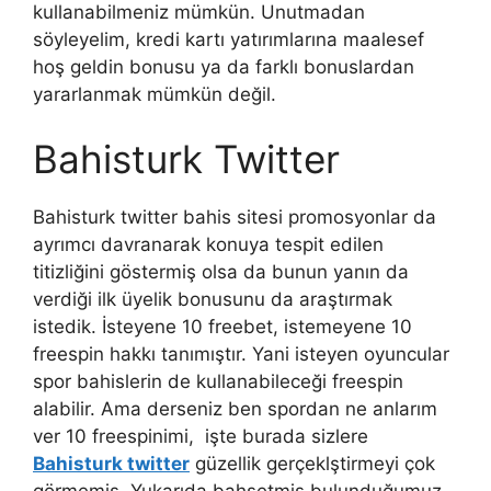
kullanabilmeniz mümkün. Unutmadan
söyleyelim, kredi kartı yatırımlarına maalesef
hoş geldin bonusu ya da farklı bonuslardan
yararlanmak mümkün değil.
Bahisturk Twitter
Bahisturk twitter bahis sitesi promosyonlar da
ayrımcı davranarak konuya tespit edilen
titizliğini göstermiş olsa da bunun yanın da
verdiği ilk üyelik bonusunu da araştırmak
istedik. İsteyene 10 freebet, istemeyene 10
freespin hakkı tanımıştır. Yani isteyen oyuncular
spor bahislerin de kullanabileceği freespin
alabilir. Ama derseniz ben spordan ne anlarım
ver 10 freespinimi, işte burada sizlere
Bahisturk twitter
güzellik gerçeklştirmeyi çok