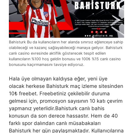
Bahisturk Bu da kullanıcıların her alanda sınırsız eğlenceye sahip
olabileceği ve kazanç sağlayabileceği manaya geliyor. Bahisturk
canlı casino evresinde aktiflik gösterecek tespit edilen
kullanıcıların %100 hoş geldin bonusu ve 100₺ %15 canlı casino
bonusunu kaçırmamasını tavsiye ediyoruz.
Hala üye olmayan kaldıysa eğer, yeni üye
olacak herkese Bahisturk maç izleme sitesinden
10₺ freebet. Freebetiniz çekilebilir duruma
gelmesi için, promosyon sayısının 10 katı çevrim
yapmanız yeterlidir.Bahisturk canlı bahis
konusun da son derece hassastır. Hem de 40
farklı spor dalından canlı müsabakaları
Bahisturk her gün paylaşmaktadır. Kullanıcılarına