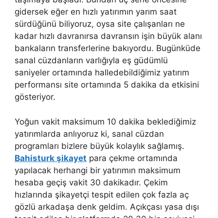
gidersek eğer en hızlı yatırımın yarım saat
sürdüğünü biliyoruz, oysa site çalışanları ne
kadar hızlı davranırsa davransın işin büyük alanı
bankaların transferlerine bakıyordu. Bugünküde
sanal cüzdanların varlığıyla eş güdümlü
saniyeler ortamında halledebildiğimiz yatırım
performansı site ortamında 5 dakika da etkisini
gösteriyor.
Yoğun vakit maksimum 10 dakika beklediğimiz
yatırımlarda anlıyoruz ki, sanal cüzdan
programları bizlere büyük kolaylık sağlamış.
Bahisturk şikayet
para çekme ortamında
yapılacak herhangi bir yatırımın maksimum
hesaba geçiş vakit 30 dakikadır. Çekim
hızlarında şikayetçi tespit edilen çok fazla aç
gözlü arkadaşa denk geldim. Açıkçası yasa dışı