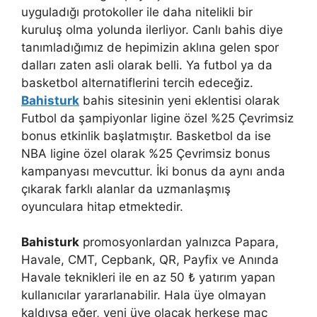
uyguladığı protokoller ile daha nitelikli bir
kuruluş olma yolunda ilerliyor. Canlı bahis diye
tanımladığımız de hepimizin aklına gelen spor
dalları zaten asli olarak belli. Ya futbol ya da
basketbol alternatiflerini tercih edeceğiz.
Bahisturk
bahis sitesinin yeni eklentisi olarak
Futbol da şampiyonlar ligine özel %25 Çevrimsiz
bonus etkinlik başlatmıştır. Basketbol da ise
NBA ligine özel olarak %25 Çevrimsiz bonus
kampanyası mevcuttur. İki bonus da aynı anda
çıkarak farklı alanlar da uzmanlaşmış
oyunculara hitap etmektedir.
Bahisturk
promosyonlardan yalnızca Papara,
Havale, CMT, Cepbank, QR, Payfix ve Anında
Havale teknikleri ile en az 50 ₺ yatırım yapan
kullanıcılar yararlanabilir. Hala üye olmayan
kaldıysa eğer, yeni üye olacak herkese maç