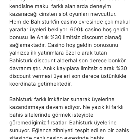
kendisine makul farklı alanlarda deneyim
kazanacağı cinsten slot oyunları mevcuttur.
Hem de Bahisturk’in casino evresinde çok makul
yararlar üyeleri bekliyor. 600₺ casino hoş geldin
bonusu ile Anlık %30 limitsiz discount olanağı
sağlamaktadır. Casino hoş geldin bonusunu
yalnızca ilk yatırımlara özel olarak tutan
Bahisturk discount alderhal son derece bonkör
davranmıştır. Anlık kayıplara limitsiz olarak %30
discount vermesi üyeleri son derece üstünlükle
koordinata getirmektedir.
Bahisturk farklı imkânlar sunarak üyelerine
kazandırmaya devam ediyor. Ne yazık ki farklı
bahis sitelerinde görmek isteyipte
göremediğimiz fırsatları Bahisturk üyelerine
sunuyor. Eğlence zihniyeti tespit edilen bir bahis
sitesinde canlı casino evresinde bahis