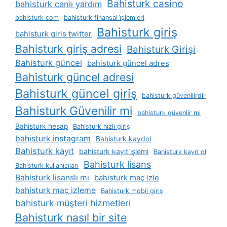
Bahisturk casino
bahisturk canlı yardım
bahisturk com
bahisturk finansal i̇şlemleri
Bahisturk giriş
bahisturk giris twitter
Bahisturk giriş adresi
Bahisturk Girişi
Bahisturk güncel
bahisturk güncel adres
Bahisturk güncel adresi
Bahisturk güncel giriş
bahisturk güvenilirdir
Bahisturk Güvenilir mi
bahisturk güvenlir mi
Bahisturk hesap
Bahisturk hızlı giriş
bahisturk instagram
Bahisturk kaydol
Bahisturk kayıt
bahisturk kayıt i̇şlemi
Bahisturk kayıt ol
Bahisturk lisans
Bahisturk kullanıcıları
Bahisturk lisanslı mı
bahisturk maç izle
bahisturk maç izleme
Bahisturk mobil giriş
bahisturk müşteri hizmetleri
Bahisturk nasıl bir site