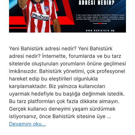
Yeni Bahistürk adresi nedir? Yeni Bahistürk
adresi nedir? İnternette, forumlarda ve bu tarz
sitelerde oluşturulan yorumların önüne geçilmesi
imkânsızdır. Bahistürk yönetimi, çok profesyonel
hareket edip bu eleştirileri olgunlukla
karşılamaktadır. Biz yalnızca kullanıcıları
uyarmak hedefiyle bu başlığa değinmek istedik.
Bu tarz platformları çok fazla dikkate almayın.
Gerçek kullanıcı deneyimi yaşam sürdürmek
istiyorsanız, önce Bahistürk sitesine üye …
Devamını oku…