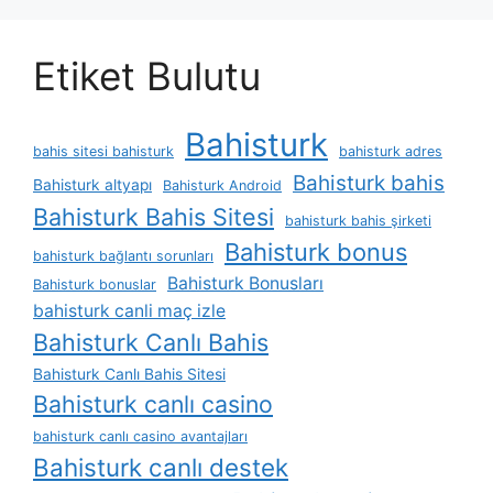
Etiket Bulutu
Bahisturk
bahis sitesi bahisturk
bahisturk adres
Bahisturk bahis
Bahisturk altyapı
Bahisturk Android
Bahisturk Bahis Sitesi
bahisturk bahis şirketi
Bahisturk bonus
bahisturk bağlantı sorunları
Bahisturk Bonusları
Bahisturk bonuslar
bahisturk canli maç izle
Bahisturk Canlı Bahis
Bahisturk Canlı Bahis Sitesi
Bahisturk canlı casino
bahisturk canlı casino avantajları
Bahisturk canlı destek