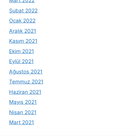
Mart 2022
Şubat 2022
Ocak 2022
Aralık 2021
Kasım 2021
Ekim 2021
Eylül 2021
Ağustos 2021
Temmuz 2021
Haziran 2021
Mayıs 2021
Nisan 2021
Mart 2021