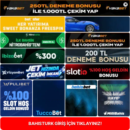
×
BAHISTURK GİRİŞ İÇİN TIKLAYINIZ!