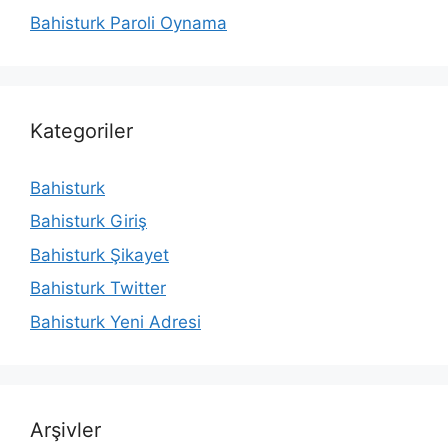
Bahisturk Paroli Oynama
Kategoriler
Bahisturk
Bahisturk Giriş
Bahisturk Şikayet
Bahisturk Twitter
Bahisturk Yeni Adresi
Arşivler