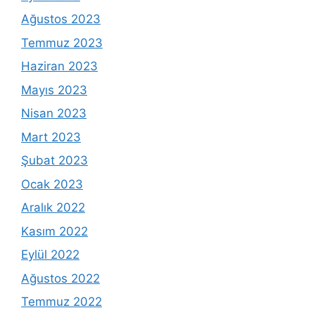
Ağustos 2023
Temmuz 2023
Haziran 2023
Mayıs 2023
Nisan 2023
Mart 2023
Şubat 2023
Ocak 2023
Aralık 2022
Kasım 2022
Eylül 2022
Ağustos 2022
Temmuz 2022