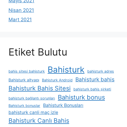
Mayıs 2021
Nisan 2021
Mart 2021
Etiket Bulutu
Bahisturk
bahis sitesi bahisturk
bahisturk adres
Bahisturk bahis
Bahisturk altyapı
Bahisturk Android
Bahisturk Bahis Sitesi
bahisturk bahis şirketi
Bahisturk bonus
bahisturk bağlantı sorunları
Bahisturk Bonusları
Bahisturk bonuslar
bahisturk canli maç izle
Bahisturk Canlı Bahis