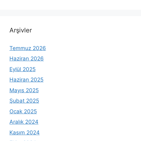
Arşivler
Temmuz 2026
Haziran 2026
Eylül 2025
Haziran 2025
Mayıs 2025
Şubat 2025
Ocak 2025
Aralık 2024
Kasım 2024