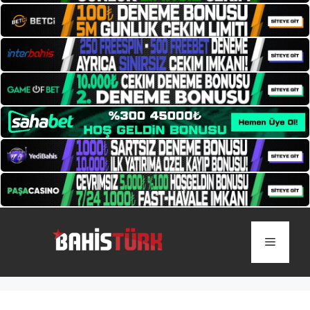
İçeriğe
atla
Menü