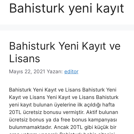
Bahisturk yeni kayıt
Bahisturk Yeni Kayıt ve
Lisans
Mayıs 22, 2021
Yazarı:
editor
Bahisturk Yeni Kayıt ve Lisans Bahisturk Yeni
Kayıt ve Lisans Yeni Kayıt ve Lisans Bahisturk
yeni kayıt bulunan üyelerine ilk açıldığı hafta
20TL ücretsiz bonusu vermiştir. Aktif bulunan
ücretsiz bonus ya da free bonus kampanyası
bulunmamaktadır. Ancak 20TL gibi küçük bir