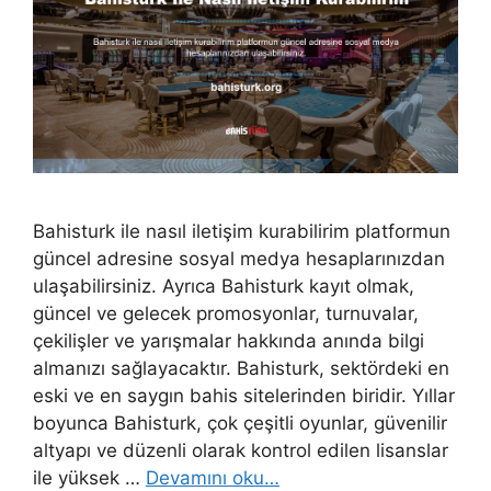
Bahisturk ile nasıl iletişim kurabilirim platformun
güncel adresine sosyal medya hesaplarınızdan
ulaşabilirsiniz. Ayrıca Bahisturk kayıt olmak,
güncel ve gelecek promosyonlar, turnuvalar,
çekilişler ve yarışmalar hakkında anında bilgi
almanızı sağlayacaktır. Bahisturk, sektördeki en
eski ve en saygın bahis sitelerinden biridir. Yıllar
boyunca Bahisturk, çok çeşitli oyunlar, güvenilir
altyapı ve düzenli olarak kontrol edilen lisanslar
ile yüksek …
Devamını oku…