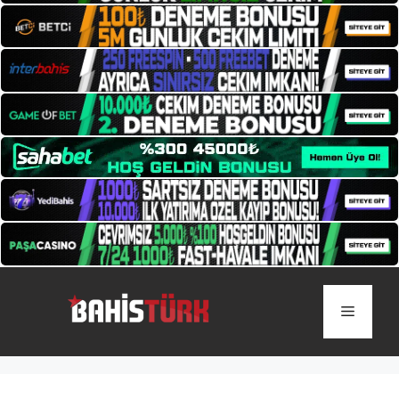
İçeriğe
atla
Menü