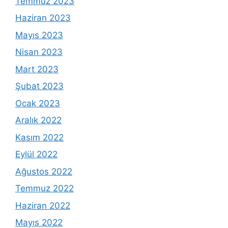
Temmuz 2023
Haziran 2023
Mayıs 2023
Nisan 2023
Mart 2023
Şubat 2023
Ocak 2023
Aralık 2022
Kasım 2022
Eylül 2022
Ağustos 2022
Temmuz 2022
Haziran 2022
Mayıs 2022