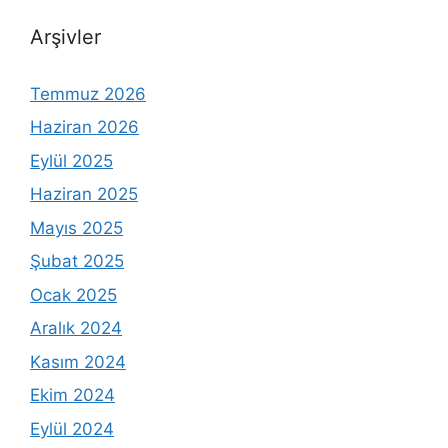
Arşivler
Temmuz 2026
Haziran 2026
Eylül 2025
Haziran 2025
Mayıs 2025
Şubat 2025
Ocak 2025
Aralık 2024
Kasım 2024
Ekim 2024
Eylül 2024