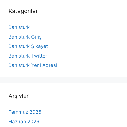
Kategoriler
Bahisturk
Bahisturk Giriş
Bahisturk Şikayet
Bahisturk Twitter
Bahisturk Yeni Adresi
Arşivler
Temmuz 2026
Haziran 2026