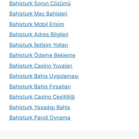
Bahisturk Sorun Çözümü
Bahisturk Maç Bahisleri
Bahisturk Mobil Erişim
Bahisturk Adres Bilgileri
Bahisturk İletişim Yolları
Bahisturk Ödeme Bekleme
Bahisturk Casino Yuvaları
Bahisturk Bahis Uygulaması
Bahisturk Bahis Fırsatları
Bahisturk Casino Çeşitliliği
Bahisturk Yasadışı Bahis
Bahisturk Paroli Oynama