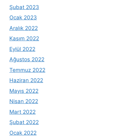
Şubat 2023
Ocak 2023
Aralık 2022
Kasım 2022
Eylül 2022
Ağustos 2022
Temmuz 2022
Haziran 2022
Mayıs 2022
Nisan 2022
Mart 2022
Şubat 2022
Ocak 2022