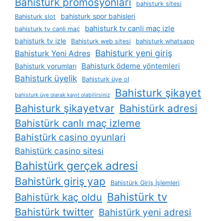
Bahisturk promosyonları
bahisturk sitesi
bahisturk spor bahisleri
Bahisturk slot
bahisturk tv canli maç izle
bahisturk tv canli maç
bahisturk tv izle
Bahisturk web sitesi
bahisturk whatsapp
Bahisturk yeni giriş
Bahisturk Yeni Adres
Bahisturk ödeme yöntemleri
Bahisturk yorumları
Bahisturk üyelik
Bahisturk üye ol
Bahisturk şikayet
bahisturk üye olarak kayıt olabilirsiniz
Bahisturk şikayetvar
Bahistürk adresi
Bahistürk canlı maç izleme
Bahistürk casino oyunlari
Bahistürk casino sitesi
Bahistürk gerçek adresi
Bahistürk giriş yap
Bahistürk Giriş İşlemleri
Bahistürk tv
Bahistürk kaç oldu
Bahistürk twitter
Bahistürk yeni adresi