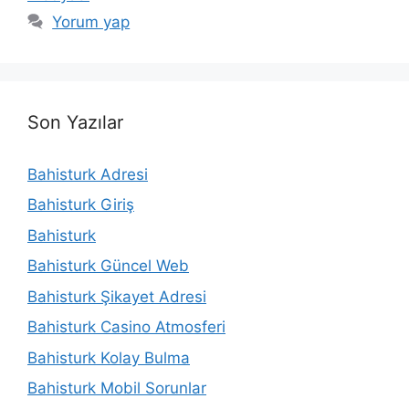
Yorum yap
Son Yazılar
Bahisturk Adresi
Bahisturk Giriş
Bahisturk
Bahisturk Güncel Web
Bahisturk Şikayet Adresi
Bahisturk Casino Atmosferi
Bahisturk Kolay Bulma
Bahisturk Mobil Sorunlar