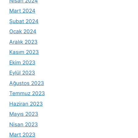
Nisan 2024
Mart 2024
Şubat 2024
Ocak 2024
Aralık 2023
Kasım 2023
Ekim 2023
Eylül 2023
Ağustos 2023
Temmuz 2023
Haziran 2023
Mayıs 2023
Nisan 2023
Mart 2023