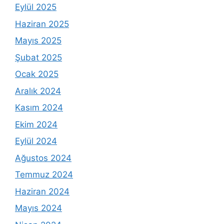
Eylül 2025
Haziran 2025
Mayıs 2025
Şubat 2025
Ocak 2025
Aralık 2024
Kasım 2024
Ekim 2024
Eylül 2024
Ağustos 2024
Temmuz 2024
Haziran 2024
Mayıs 2024