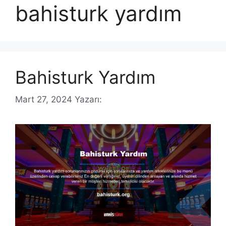
bahisturk yardım
Bahisturk Yardım
Mart 27, 2024
Yazarı: