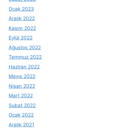
Ocak 2023
Aralık 2022
Kasım 2022
Eylül 2022
Ağustos 2022
Temmuz 2022
Haziran 2022
Mayıs 2022
Nisan 2022
Mart 2022
Şubat 2022
Ocak 2022
Aralık 2021