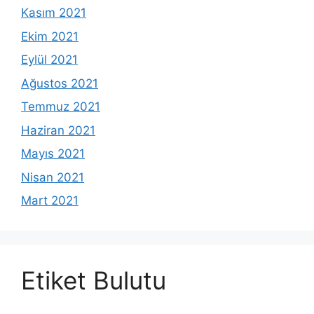
Kasım 2021
Ekim 2021
Eylül 2021
Ağustos 2021
Temmuz 2021
Haziran 2021
Mayıs 2021
Nisan 2021
Mart 2021
Etiket Bulutu