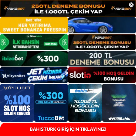
×
BAHISTURK GİRİŞ İÇİN TIKLAYINIZ!