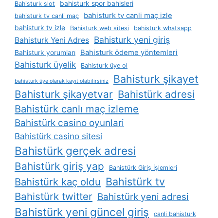
bahisturk spor bahisleri
Bahisturk slot
bahisturk tv canli maç izle
bahisturk tv canli maç
bahisturk tv izle
Bahisturk web sitesi
bahisturk whatsapp
Bahisturk yeni giriş
Bahisturk Yeni Adres
Bahisturk ödeme yöntemleri
Bahisturk yorumları
Bahisturk üyelik
Bahisturk üye ol
Bahisturk şikayet
bahisturk üye olarak kayıt olabilirsiniz
Bahisturk şikayetvar
Bahistürk adresi
Bahistürk canlı maç izleme
Bahistürk casino oyunlari
Bahistürk casino sitesi
Bahistürk gerçek adresi
Bahistürk giriş yap
Bahistürk Giriş İşlemleri
Bahistürk tv
Bahistürk kaç oldu
Bahistürk twitter
Bahistürk yeni adresi
Bahistürk yeni güncel giriş
canli bahisturk