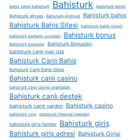
Bahisturk
bahis sitesi bahisturk
bahisturk adres
Bahisturk bahis
Bahisturk altyapı
Bahisturk Android
Bahisturk Bahis Sitesi
bahisturk bahis şirketi
Bahisturk bonus
bahisturk bağlantı sorunları
Bahisturk Bonusları
Bahisturk bonuslar
bahisturk canli maç izle
Bahisturk Canlı Bahis
Bahisturk Canlı Bahis Sitesi
Bahisturk canlı casino
bahisturk canlı casino avantajları
Bahisturk canlı destek
Bahisturk casino
bahisturk canlı yardım
bahisturk com
bahisturk finansal i̇şlemleri
Bahisturk giriş
bahisturk giris twitter
Bahisturk giriş adresi
Bahisturk Girişi