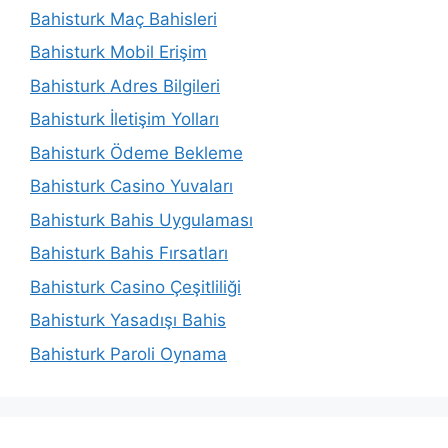
Bahisturk Maç Bahisleri
Bahisturk Mobil Erişim
Bahisturk Adres Bilgileri
Bahisturk İletişim Yolları
Bahisturk Ödeme Bekleme
Bahisturk Casino Yuvaları
Bahisturk Bahis Uygulaması
Bahisturk Bahis Fırsatları
Bahisturk Casino Çeşitliliği
Bahisturk Yasadışı Bahis
Bahisturk Paroli Oynama