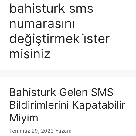
bahisturk sms
numarasını
değiştirmek i̇ster
misiniz
Bahisturk Gelen SMS
Bildirimlerini Kapatabilir
Miyim
Temmuz 29, 2023
Yazarı: