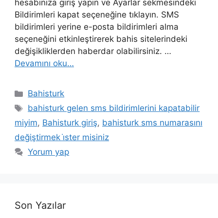
hesabınıza giriş yapın ve Ayarlar sekmesindeki
Bildirimleri kapat seçeneğine tıklayın. SMS
bildirimleri yerine e-posta bildirimleri alma
seçeneğini etkinleştirerek bahis sitelerindeki
değişikliklerden haberdar olabilirsiniz. …
Devamını oku…
Kategoriler
Bahisturk
Etiketler
bahisturk gelen sms bildirimlerini kapatabilir
miyim
,
Bahisturk giriş
,
bahisturk sms numarasını
değiştirmek i̇ster misiniz
Yorum yap
Son Yazılar