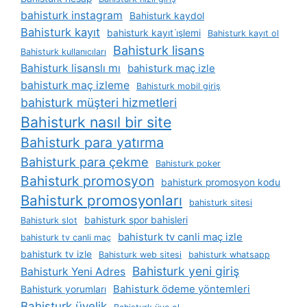
bahisturk instagram
Bahisturk kaydol
Bahisturk kayıt
bahisturk kayıt i̇şlemi
Bahisturk kayıt ol
Bahisturk lisans
Bahisturk kullanıcıları
Bahisturk lisanslı mı
bahisturk maç izle
bahisturk maç izleme
Bahisturk mobil giriş
bahisturk müşteri hizmetleri
Bahisturk nasıl bir site
Bahisturk para yatırma
Bahisturk para çekme
Bahisturk poker
Bahisturk promosyon
bahisturk promosyon kodu
Bahisturk promosyonları
bahisturk sitesi
bahisturk spor bahisleri
Bahisturk slot
bahisturk tv canli maç izle
bahisturk tv canli maç
bahisturk tv izle
Bahisturk web sitesi
bahisturk whatsapp
Bahisturk yeni giriş
Bahisturk Yeni Adres
Bahisturk ödeme yöntemleri
Bahisturk yorumları
Bahisturk üyelik