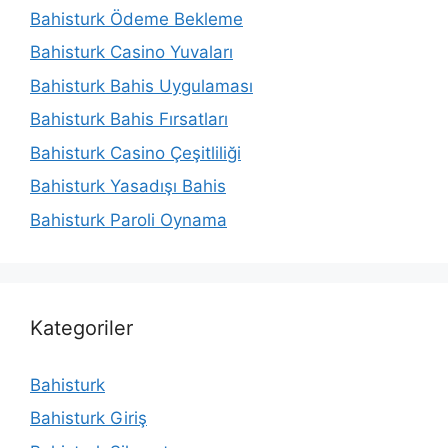
Bahisturk Ödeme Bekleme
Bahisturk Casino Yuvaları
Bahisturk Bahis Uygulaması
Bahisturk Bahis Fırsatları
Bahisturk Casino Çeşitliliği
Bahisturk Yasadışı Bahis
Bahisturk Paroli Oynama
Kategoriler
Bahisturk
Bahisturk Giriş