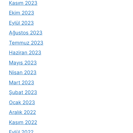
Kasım 2023
Ekim 2023
Eylül 2023
Ağustos 2023
Temmuz 2023
Haziran 2023
Mayıs 2023
Nisan 2023
Mart 2023
Şubat 2023
Ocak 2023
Aralık 2022
Kasım 2022
Eylül 2022