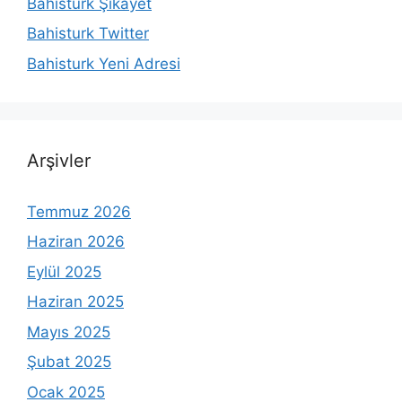
Bahisturk Şikayet
Bahisturk Twitter
Bahisturk Yeni Adresi
Arşivler
Temmuz 2026
Haziran 2026
Eylül 2025
Haziran 2025
Mayıs 2025
Şubat 2025
Ocak 2025