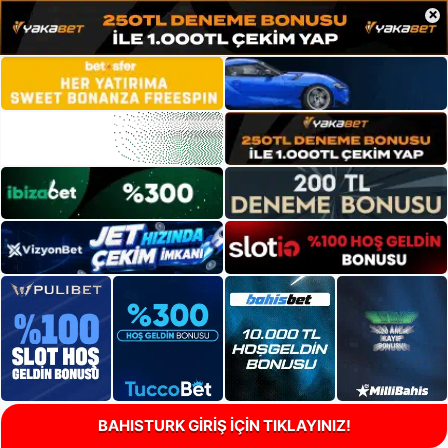
×
BAHISTURK GİRİŞ İÇİN TIKLAYINIZ!