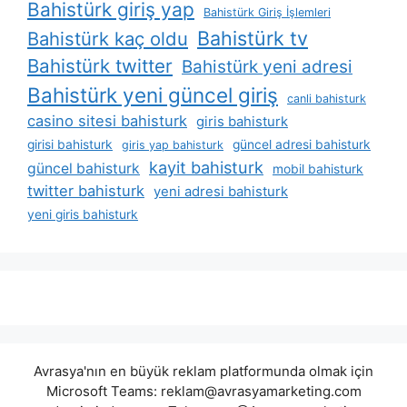
Bahistürk giriş yap
Bahistürk Giriş İşlemleri
Bahistürk tv
Bahistürk kaç oldu
Bahistürk twitter
Bahistürk yeni adresi
Bahistürk yeni güncel giriş
canli bahisturk
casino sitesi bahisturk
giris bahisturk
girisi bahisturk
güncel adresi bahisturk
giris yap bahisturk
kayit bahisturk
güncel bahisturk
mobil bahisturk
twitter bahisturk
yeni adresi bahisturk
yeni giris bahisturk
Avrasya'nın en büyük reklam platformunda olmak için
Microsoft Teams:
reklam@avrasyamarketing.com