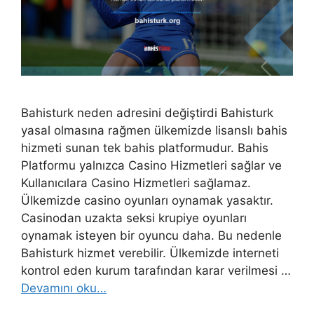
Bahisturk neden adresini değiştirdi Bahisturk
yasal olmasına rağmen ülkemizde lisanslı bahis
hizmeti sunan tek bahis platformudur. Bahis
Platformu yalnızca Casino Hizmetleri sağlar ve
Kullanıcılara Casino Hizmetleri sağlamaz.
Ülkemizde casino oyunları oynamak yasaktır.
Casinodan uzakta seksi krupiye oyunları
oynamak isteyen bir oyuncu daha. Bu nedenle
Bahisturk hizmet verebilir. Ülkemizde interneti
kontrol eden kurum tarafından karar verilmesi …
Devamını oku…