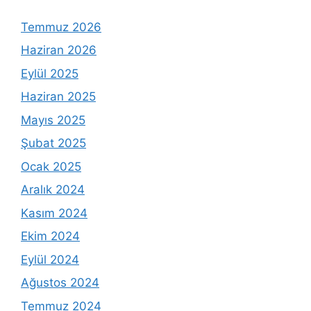
Temmuz 2026
Haziran 2026
Eylül 2025
Haziran 2025
Mayıs 2025
Şubat 2025
Ocak 2025
Aralık 2024
Kasım 2024
Ekim 2024
Eylül 2024
Ağustos 2024
Temmuz 2024