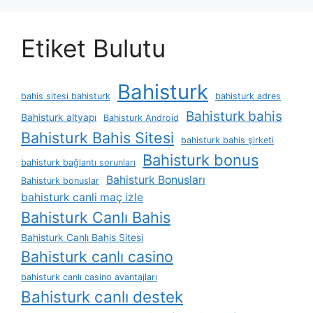
Etiket Bulutu
Bahisturk
bahis sitesi bahisturk
bahisturk adres
Bahisturk bahis
Bahisturk altyapı
Bahisturk Android
Bahisturk Bahis Sitesi
bahisturk bahis şirketi
Bahisturk bonus
bahisturk bağlantı sorunları
Bahisturk Bonusları
Bahisturk bonuslar
bahisturk canli maç izle
Bahisturk Canlı Bahis
Bahisturk Canlı Bahis Sitesi
Bahisturk canlı casino
bahisturk canlı casino avantajları
Bahisturk canlı destek