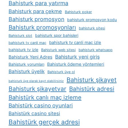
Bahisturk para yatırma
Bahisturk para çekme
Bahisturk poker
Bahisturk promosyon
bahisturk promosyon kodu
Bahisturk promosyonları
bahisturk sitesi
bahisturk spor bahisleri
Bahisturk slot
bahisturk tv canli maç izle
bahisturk tv canli maç
bahisturk tv izle
Bahisturk web sitesi
bahisturk whatsapp
Bahisturk yeni giriş
Bahisturk Yeni Adres
Bahisturk ödeme yöntemleri
Bahisturk yorumları
Bahisturk üyelik
Bahisturk üye ol
Bahisturk şikayet
bahisturk üye olarak kayıt olabilirsiniz
Bahisturk şikayetvar
Bahistürk adresi
Bahistürk canlı maç izleme
Bahistürk casino oyunlari
Bahistürk casino sitesi
Bahistürk gerçek adresi