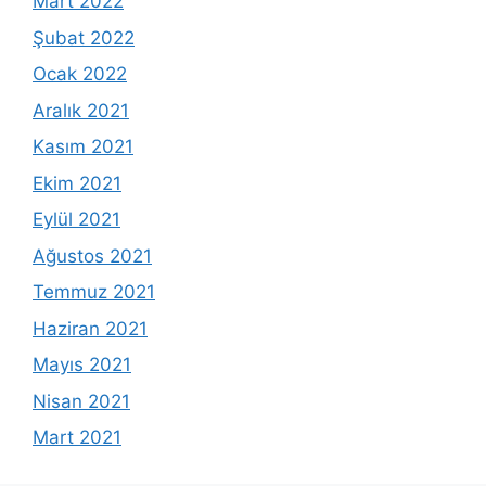
Mart 2022
Şubat 2022
Ocak 2022
Aralık 2021
Kasım 2021
Ekim 2021
Eylül 2021
Ağustos 2021
Temmuz 2021
Haziran 2021
Mayıs 2021
Nisan 2021
Mart 2021