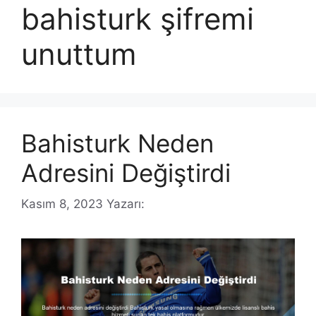
bahisturk şifremi
unuttum
Bahisturk Neden
Adresini Değiştirdi
Kasım 8, 2023
Yazarı: