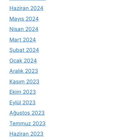
Haziran 2024
Mayıs 2024
Nisan 2024
Mart 2024
Şubat 2024
Ocak 2024
Aralık 2023
Kasım 2023
Ekim 2023
Eylül 2023
Ağustos 2023
Temmuz 2023
Haziran 2023