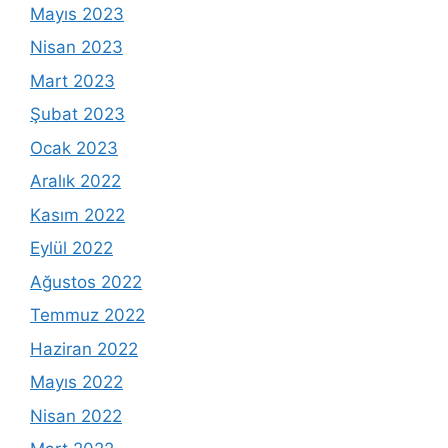
Mayıs 2023
Nisan 2023
Mart 2023
Şubat 2023
Ocak 2023
Aralık 2022
Kasım 2022
Eylül 2022
Ağustos 2022
Temmuz 2022
Haziran 2022
Mayıs 2022
Nisan 2022