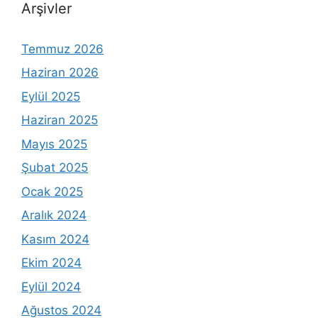
Arşivler
Temmuz 2026
Haziran 2026
Eylül 2025
Haziran 2025
Mayıs 2025
Şubat 2025
Ocak 2025
Aralık 2024
Kasım 2024
Ekim 2024
Eylül 2024
Ağustos 2024