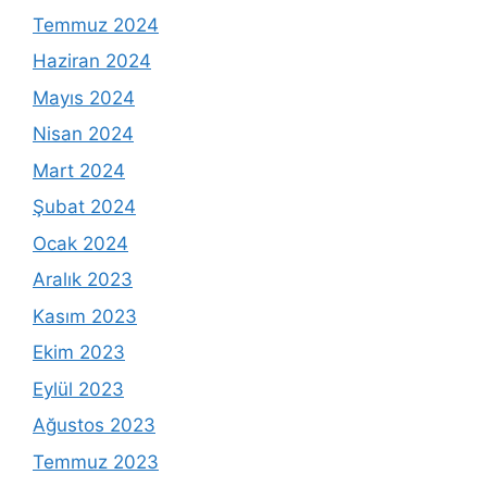
Temmuz 2024
Haziran 2024
Mayıs 2024
Nisan 2024
Mart 2024
Şubat 2024
Ocak 2024
Aralık 2023
Kasım 2023
Ekim 2023
Eylül 2023
Ağustos 2023
Temmuz 2023