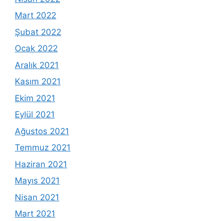
Mart 2022
Şubat 2022
Ocak 2022
Aralık 2021
Kasım 2021
Ekim 2021
Eylül 2021
Ağustos 2021
Temmuz 2021
Haziran 2021
Mayıs 2021
Nisan 2021
Mart 2021