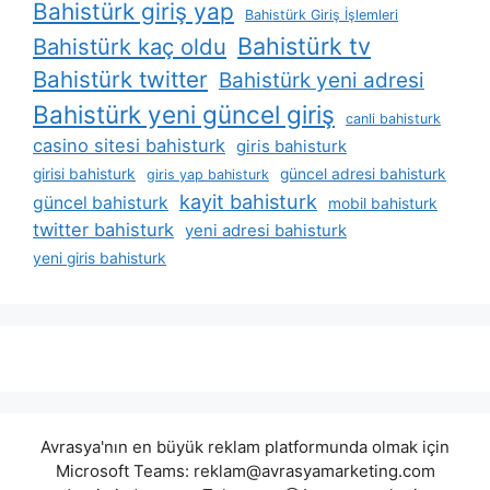
Bahistürk giriş yap
Bahistürk Giriş İşlemleri
Bahistürk tv
Bahistürk kaç oldu
Bahistürk twitter
Bahistürk yeni adresi
Bahistürk yeni güncel giriş
canli bahisturk
casino sitesi bahisturk
giris bahisturk
girisi bahisturk
güncel adresi bahisturk
giris yap bahisturk
kayit bahisturk
güncel bahisturk
mobil bahisturk
twitter bahisturk
yeni adresi bahisturk
yeni giris bahisturk
Avrasya'nın en büyük reklam platformunda olmak için
Microsoft Teams:
reklam@avrasyamarketing.com