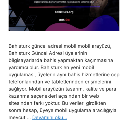
Bahisturk güncel adresi mobil mobil arayüzü,
Bahisturk Güncel Adresi üyelerinin
bilgisayarlarda bahis yapmaktan kaçınmasına
yardımcı olur. Bahisturk en yeni mobil
uygulaması, üyelerin aynı bahis hizmetlerine cep
telefonlarından ve tabletlerinden erişmelerini
sağlıyor. Mobil arayüzün tasarım, kalite ve para
kazanma seçenekleri açısından bir web
sitesinden farkı yoktur. Bu verileri girdikten
sonra hesap, üyeye mobil uygulama aracılığıyla
mevcut …
Devamını oku…