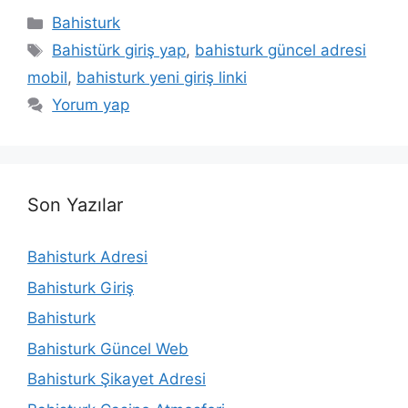
Kategoriler
Bahisturk
Etiketler
Bahistürk giriş yap
,
bahisturk güncel adresi
mobil
,
bahisturk yeni giriş linki
Yorum yap
Son Yazılar
Bahisturk Adresi
Bahisturk Giriş
Bahisturk
Bahisturk Güncel Web
Bahisturk Şikayet Adresi