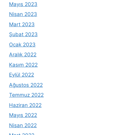
Mayıs 2023
Nisan 2023
Mart 2023
Şubat 2023
Ocak 2023
Aralık 2022
Kasım 2022
Eylül 2022
Ağustos 2022
Temmuz 2022
Haziran 2022
Mayıs 2022
Nisan 2022