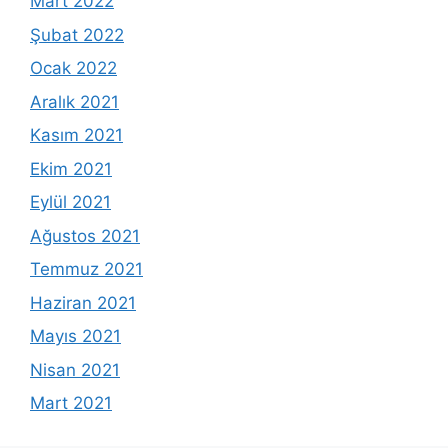
Mart 2022
Şubat 2022
Ocak 2022
Aralık 2021
Kasım 2021
Ekim 2021
Eylül 2021
Ağustos 2021
Temmuz 2021
Haziran 2021
Mayıs 2021
Nisan 2021
Mart 2021