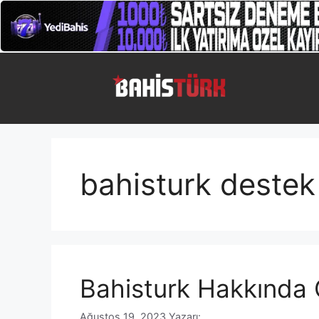
İçeriğe
atla
bahisturk destek
Bahisturk Hakkında 
Ağustos 19, 2023
Yazarı: