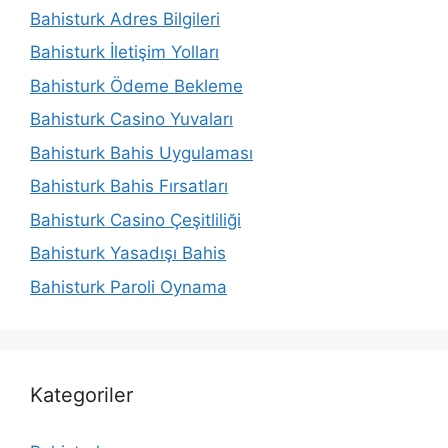
Bahisturk Adres Bilgileri
Bahisturk İletişim Yolları
Bahisturk Ödeme Bekleme
Bahisturk Casino Yuvaları
Bahisturk Bahis Uygulaması
Bahisturk Bahis Fırsatları
Bahisturk Casino Çeşitliliği
Bahisturk Yasadışı Bahis
Bahisturk Paroli Oynama
Kategoriler