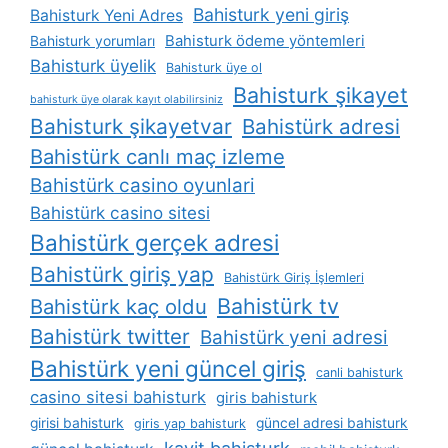
Bahisturk yeni giriş
Bahisturk Yeni Adres
Bahisturk ödeme yöntemleri
Bahisturk yorumları
Bahisturk üyelik
Bahisturk üye ol
Bahisturk şikayet
bahisturk üye olarak kayıt olabilirsiniz
Bahisturk şikayetvar
Bahistürk adresi
Bahistürk canlı maç izleme
Bahistürk casino oyunlari
Bahistürk casino sitesi
Bahistürk gerçek adresi
Bahistürk giriş yap
Bahistürk Giriş İşlemleri
Bahistürk tv
Bahistürk kaç oldu
Bahistürk twitter
Bahistürk yeni adresi
Bahistürk yeni güncel giriş
canli bahisturk
casino sitesi bahisturk
giris bahisturk
girisi bahisturk
güncel adresi bahisturk
giris yap bahisturk