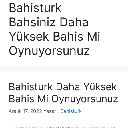
Bahisturk
Bahsiniz Daha
Yüksek Bahis Mi
Oynuyorsunuz
Bahisturk Daha Yüksek
Bahis Mi Oynuyorsunuz
Aralık 17, 2022
Yazarı:
Bahisturk