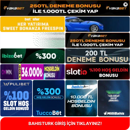
×
BAHISTURK GİRİŞ İÇİN TIKLAYINIZ!