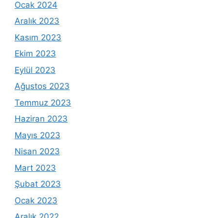
Ocak 2024
Aralık 2023
Kasım 2023
Ekim 2023
Eylül 2023
Ağustos 2023
Temmuz 2023
Haziran 2023
Mayıs 2023
Nisan 2023
Mart 2023
Şubat 2023
Ocak 2023
Aralık 2022