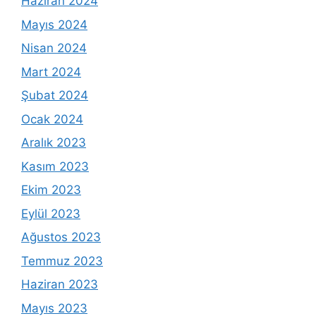
Haziran 2024
Mayıs 2024
Nisan 2024
Mart 2024
Şubat 2024
Ocak 2024
Aralık 2023
Kasım 2023
Ekim 2023
Eylül 2023
Ağustos 2023
Temmuz 2023
Haziran 2023
Mayıs 2023