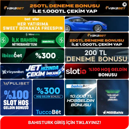
×
BAHISTURK GİRİŞ İÇİN TIKLAYINIZ!