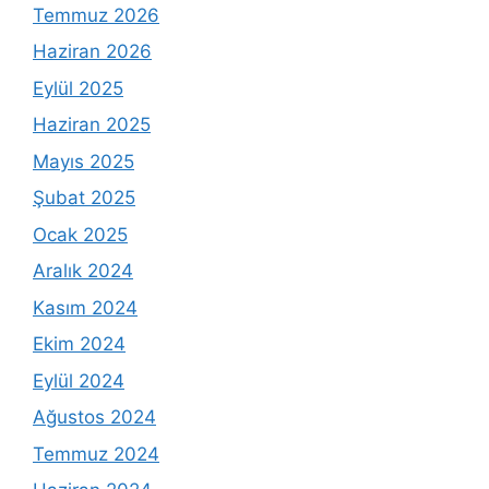
Temmuz 2026
Haziran 2026
Eylül 2025
Haziran 2025
Mayıs 2025
Şubat 2025
Ocak 2025
Aralık 2024
Kasım 2024
Ekim 2024
Eylül 2024
Ağustos 2024
Temmuz 2024