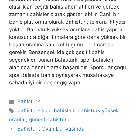
olasılıklar, çeşitli bahis alternatifleri ve gerçek
zamanlı bahisler olarak gösterilebilir. Canlı bir
bahis platformu olarak Bahisturk tekrara ihtiyacı
yoktur. Bahisturk yüksek oranlara bahis yapma
konusunda diğer firmalara göre daha yüksek bir
başarı oranına sahip olduğunu unutmamak
gerekir. Benzer şekilde çok çeşitli bahis
seçenekleri sunan Bahisturk, spor bahisleri
alanında genel olarak başarılıdır. Sporcular çoğu
spor dalında bahis oynayarak müsabakaya
sahada iyi bir başlangıç ​​yaptı.
Kategoriler
Bahisturk
Etiketler
bahisturk spor bahisleri
,
bahisturk yüksek
oranlar
,
güncel bahisturk
Yazı
Bahisturk Oyun Dünyasında
dolaşımı