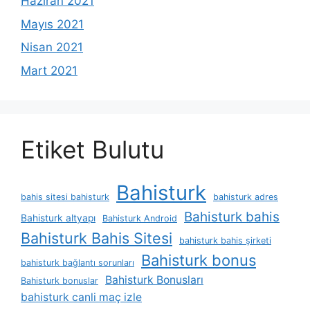
Haziran 2021
Mayıs 2021
Nisan 2021
Mart 2021
Etiket Bulutu
Bahisturk
bahis sitesi bahisturk
bahisturk adres
Bahisturk bahis
Bahisturk altyapı
Bahisturk Android
Bahisturk Bahis Sitesi
bahisturk bahis şirketi
Bahisturk bonus
bahisturk bağlantı sorunları
Bahisturk Bonusları
Bahisturk bonuslar
bahisturk canli maç izle