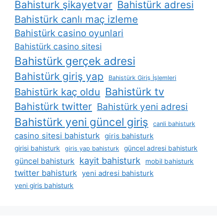
Bahisturk şikayetvar
Bahistürk adresi
Bahistürk canlı maç izleme
Bahistürk casino oyunlari
Bahistürk casino sitesi
Bahistürk gerçek adresi
Bahistürk giriş yap
Bahistürk Giriş İşlemleri
Bahistürk tv
Bahistürk kaç oldu
Bahistürk twitter
Bahistürk yeni adresi
Bahistürk yeni güncel giriş
canli bahisturk
casino sitesi bahisturk
giris bahisturk
girisi bahisturk
güncel adresi bahisturk
giris yap bahisturk
kayit bahisturk
güncel bahisturk
mobil bahisturk
twitter bahisturk
yeni adresi bahisturk
yeni giris bahisturk