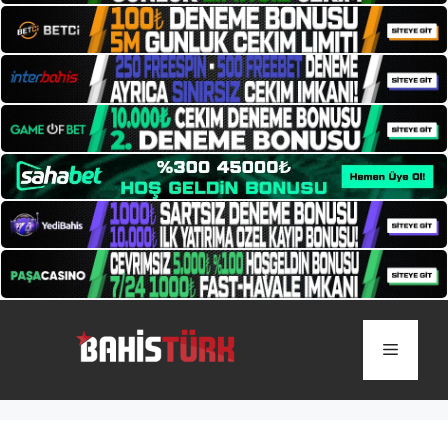
İçeriğe
atla
Menü