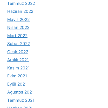
Temmuz 2022
Haziran 2022
Mayıs 2022
Nisan 2022
Mart 2022
Şubat 2022
Ocak 2022
Aralık 2021
Kasım 2021
Ekim 2021
Eylül 2021
Ağustos 2021
Temmuz 2021