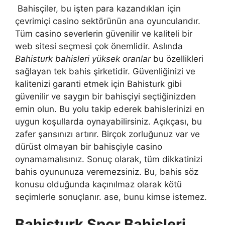
Bahisçiler, bu işten para kazandıkları için
çevrimiçi casino sektörünün ana oyuncularıdır.
Tüm casino severlerin güvenilir ve kaliteli bir
web sitesi seçmesi çok önemlidir. Aslında
Bahisturk bahisleri yüksek oranlar
bu özellikleri
sağlayan tek bahis şirketidir. Güvenliğinizi ve
kalitenizi garanti etmek için Bahisturk gibi
güvenilir ve saygın bir bahisçiyi seçtiğinizden
emin olun. Bu yolu takip ederek bahislerinizi en
uygun koşullarda oynayabilirsiniz. Açıkçası, bu
zafer şansınızı artırır. Birçok zorluğunuz var ve
dürüst olmayan bir bahisçiyle casino
oynamamalısınız. Sonuç olarak, tüm dikkatinizi
bahis oyununuza veremezsiniz. Bu, bahis söz
konusu olduğunda kaçınılmaz olarak kötü
seçimlerle sonuçlanır. ase, bunu kimse istemez.
Bahisturk Spor Bahisleri