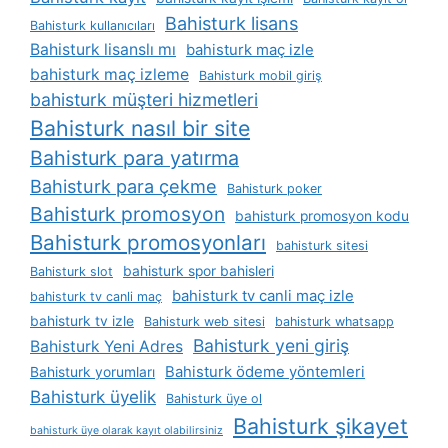
Bahisturk lisans
Bahisturk kullanıcıları
Bahisturk lisanslı mı
bahisturk maç izle
bahisturk maç izleme
Bahisturk mobil giriş
bahisturk müşteri hizmetleri
Bahisturk nasıl bir site
Bahisturk para yatırma
Bahisturk para çekme
Bahisturk poker
Bahisturk promosyon
bahisturk promosyon kodu
Bahisturk promosyonları
bahisturk sitesi
bahisturk spor bahisleri
Bahisturk slot
bahisturk tv canli maç izle
bahisturk tv canli maç
bahisturk tv izle
Bahisturk web sitesi
bahisturk whatsapp
Bahisturk yeni giriş
Bahisturk Yeni Adres
Bahisturk ödeme yöntemleri
Bahisturk yorumları
Bahisturk üyelik
Bahisturk üye ol
Bahisturk şikayet
bahisturk üye olarak kayıt olabilirsiniz