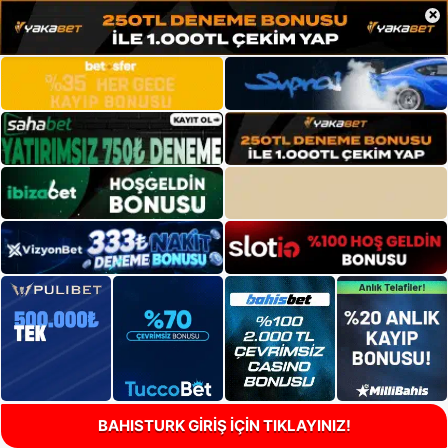
×
BAHISTURK GİRİŞ İÇİN TIKLAYINIZ!