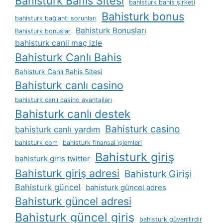
Bahisturk Bahis Sitesi
bahisturk bahis şirketi
Bahisturk bonus
bahisturk bağlantı sorunları
Bahisturk Bonusları
Bahisturk bonuslar
bahisturk canli maç izle
Bahisturk Canlı Bahis
Bahisturk Canlı Bahis Sitesi
Bahisturk canlı casino
bahisturk canlı casino avantajları
Bahisturk canlı destek
Bahisturk casino
bahisturk canlı yardım
bahisturk com
bahisturk finansal i̇şlemleri
Bahisturk giriş
bahisturk giris twitter
Bahisturk giriş adresi
Bahisturk Girişi
Bahisturk güncel
bahisturk güncel adres
Bahisturk güncel adresi
Bahisturk güncel giriş
bahisturk güvenilirdir