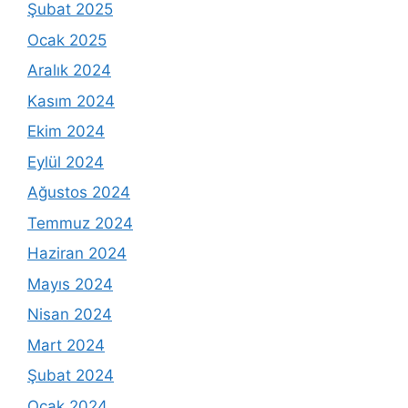
Şubat 2025
Ocak 2025
Aralık 2024
Kasım 2024
Ekim 2024
Eylül 2024
Ağustos 2024
Temmuz 2024
Haziran 2024
Mayıs 2024
Nisan 2024
Mart 2024
Şubat 2024
Ocak 2024