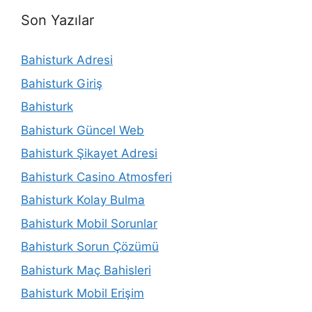
Son Yazılar
Bahisturk Adresi
Bahisturk Giriş
Bahisturk
Bahisturk Güncel Web
Bahisturk Şikayet Adresi
Bahisturk Casino Atmosferi
Bahisturk Kolay Bulma
Bahisturk Mobil Sorunlar
Bahisturk Sorun Çözümü
Bahisturk Maç Bahisleri
Bahisturk Mobil Erişim