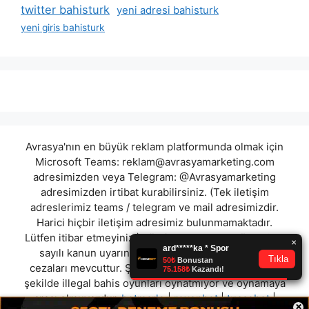
twitter bahisturk
yeni adresi bahisturk
yeni giris bahisturk
Avrasya'nın en büyük reklam platformunda olmak için
Microsoft Teams:
reklam@avrasyamarketing.com
adresimizden veya Telegram: @Avrasyamarketing
adresimizden irtibat kurabilirsiniz. (Tek iletişim
adreslerimiz teams / telegram ve mail adresimizdir.
Harici hiçbir iletişim adresimiz bulunmamaktadır.
Lütfen itibar etmeyiniz.) Türkiye yasalarına göre 7258
sayılı kanun uyarınca yasa dışı bahis oynamanın
cezaları mevcuttur. Şu an bulunduğunuz site hiç bir
şekilde illegal bahis oyunları oynatmıyor ve oynamaya
aracı olmuyordur.
betmarlo
|
roxenbet
|
tuccobet
|
×