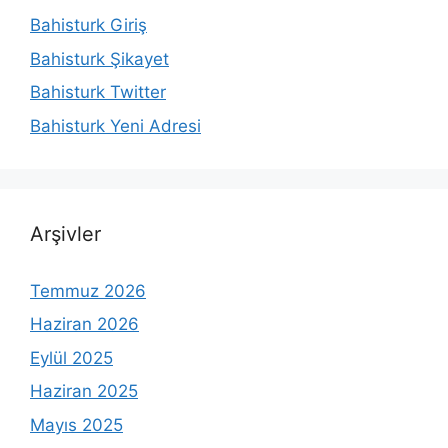
Bahisturk Giriş
Bahisturk Şikayet
Bahisturk Twitter
Bahisturk Yeni Adresi
Arşivler
Temmuz 2026
Haziran 2026
Eylül 2025
Haziran 2025
Mayıs 2025