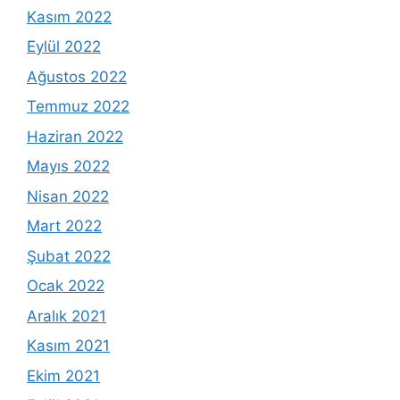
Kasım 2022
Eylül 2022
Ağustos 2022
Temmuz 2022
Haziran 2022
Mayıs 2022
Nisan 2022
Mart 2022
Şubat 2022
Ocak 2022
Aralık 2021
Kasım 2021
Ekim 2021