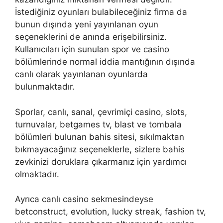
İstediğiniz oyunları bulabileceğiniz firma da
bunun dışında yeni yayınlanan oyun
seçeneklerini de anında erişebilirsiniz.
Kullanıcıları için sunulan spor ve casino
bölümlerinde normal iddia mantığının dışında
canlı olarak yayınlanan oyunlarda
bulunmaktadır.
Sporlar, canlı, sanal, çevrimiçi casino, slots,
turnuvalar, betgames tv, blast ve tombala
bölümleri bulunan bahis sitesi, sıkılmaktan
bıkmayacağınız seçeneklerle, sizlere bahis
zevkinizi doruklara çıkarmanız için yardımcı
olmaktadır.
Ayrıca canlı casino sekmesindeyse
betconstruct, evolution, lucky streak, fashion tv,