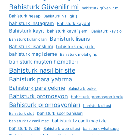
Bahisturk Güvenilir mi
bahisturk güvenlir mi
Bahisturk hesap
Bahisturk hızlı giriş
bahisturk instagram
Bahisturk kaydol
Bahisturk kayıt
bahisturk kayıt i̇şlemi
Bahisturk kayıt ol
Bahisturk lisans
Bahisturk kullanıcıları
Bahisturk lisanslı mı
bahisturk maç izle
bahisturk maç izleme
Bahisturk mobil giriş
bahisturk müşteri hizmetleri
Bahisturk nasıl bir site
Bahisturk para yatırma
Bahisturk para çekme
Bahisturk poker
Bahisturk promosyon
bahisturk promosyon kodu
Bahisturk promosyonları
bahisturk sitesi
bahisturk spor bahisleri
Bahisturk slot
bahisturk tv canli maç izle
bahisturk tv canli maç
bahisturk tv izle
Bahisturk web sitesi
bahisturk whatsapp