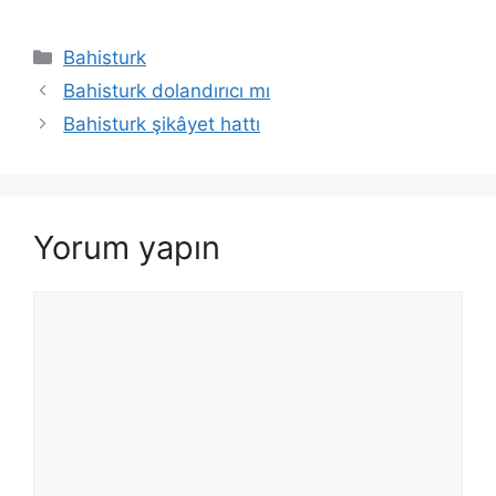
Kategoriler
Bahisturk
Yazı
Bahisturk dolandırıcı mı
dolaşımı
Bahisturk şikâyet hattı
Yorum yapın
Yorum