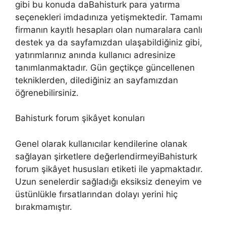
gibi bu konuda daBahisturk para yatırma
seçenekleri imdadınıza yetişmektedir. Tamamı
firmanın kayıtlı hesapları olan numaralara canlı
destek ya da sayfamızdan ulaşabildiğiniz gibi,
yatırımlarınız anında kullanıcı adresinize
tanımlanmaktadır. Gün geçtikçe güncellenen
tekniklerden, dilediğiniz an sayfamızdan
öğrenebilirsiniz.
Bahisturk forum şikâyet konuları
Genel olarak kullanıcılar kendilerine olanak
sağlayan şirketlere değerlendirmeyiBahisturk
forum şikâyet hususları etiketi ile yapmaktadır.
Uzun senelerdir sağladığı eksiksiz deneyim ve
üstünlükle fırsatlarından dolayı yerini hiç
bırakmamıştır.