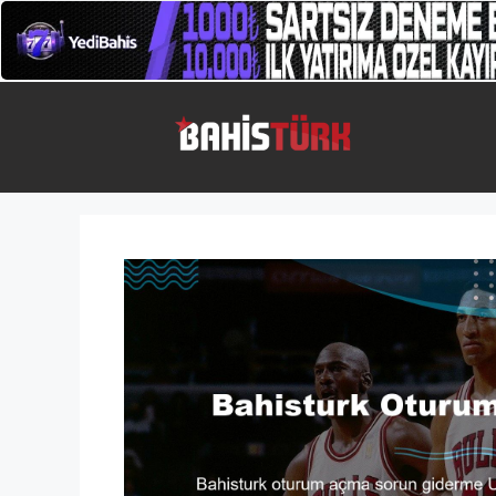
İçeriğe
atla