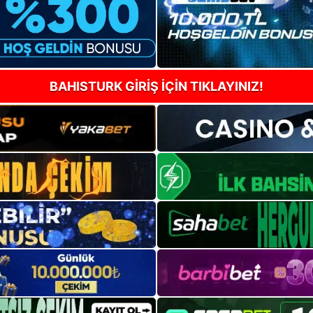
BAHISTURK GİRİŞ İÇİN TIKLAYINIZ!