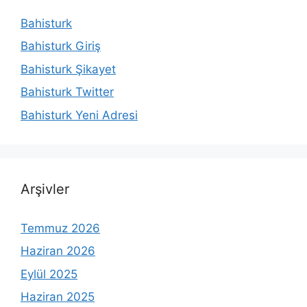
Bahisturk
Bahisturk Giriş
Bahisturk Şikayet
Bahisturk Twitter
Bahisturk Yeni Adresi
Arşivler
Temmuz 2026
Haziran 2026
Eylül 2025
Haziran 2025