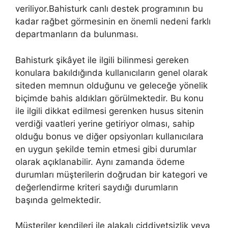
veriliyor.Bahisturk canlı destek programının bu
kadar rağbet görmesinin en önemli nedeni farklı
departmanların da bulunması.
Bahisturk şikâyet ile ilgili bilinmesi gereken
konulara bakıldığında kullanıcıların genel olarak
siteden memnun olduğunu ve geleceğe yönelik
biçimde bahis aldıkları görülmektedir. Bu konu
ile ilgili dikkat edilmesi gerenken husus sitenin
verdiği vaatleri yerine getiriyor olması, sahip
olduğu bonus ve diğer opsiyonları kullanıcılara
en uygun şekilde temin etmesi gibi durumlar
olarak açıklanabilir. Aynı zamanda ödeme
durumları müşterilerin doğrudan bir kategori ve
değerlendirme kriteri saydığı durumların
başında gelmektedir.
Müşteriler kendileri ile alakalı ciddiyetsizlik veya