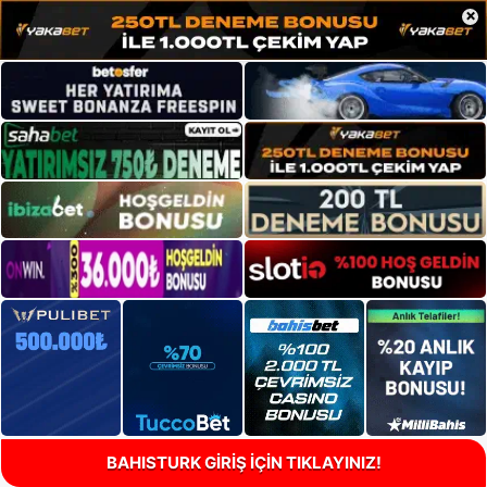
×
BAHISTURK GİRİŞ İÇİN TIKLAYINIZ!