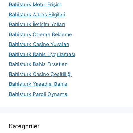
Bahisturk Mobil Erişim
Bahisturk Adres Bilgileri
Bahisturk İletişim Yolları
Bahisturk Ödeme Bekleme
Bahisturk Casino Yuvaları
Bahisturk Bahis Uygulaması
Bahisturk Bahis Fırsatları
Bahisturk Casino Çeşitliliği
Bahisturk Yasadışı Bahis
Bahisturk Paroli Oynama
Kategoriler