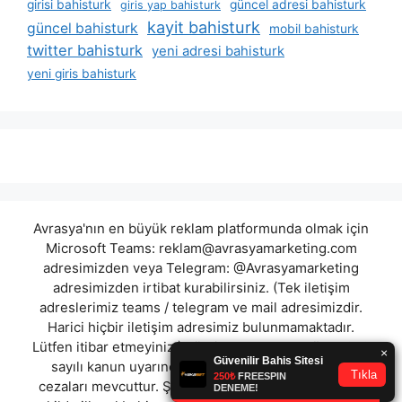
girisi bahisturk
güncel adresi bahisturk
giris yap bahisturk
kayit bahisturk
güncel bahisturk
mobil bahisturk
twitter bahisturk
yeni adresi bahisturk
yeni giris bahisturk
Avrasya'nın en büyük reklam platformunda olmak için
Microsoft Teams:
reklam@avrasyamarketing.com
adresimizden veya Telegram: @Avrasyamarketing
adresimizden irtibat kurabilirsiniz. (Tek iletişim
adreslerimiz teams / telegram ve mail adresimizdir.
Harici hiçbir iletişim adresimiz bulunmamaktadır.
Lütfen itibar etmeyiniz.) Türkiye yasalarına göre 7258
sayılı kanun uyarınca yasa dışı bahis oynamanın
cezaları mevcuttur. Şu an bulunduğunuz site hiç bir