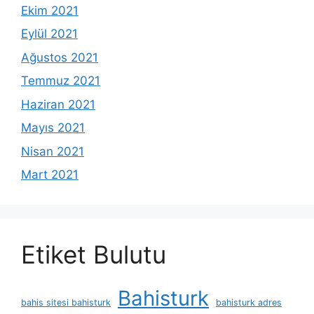
Ekim 2021
Eylül 2021
Ağustos 2021
Temmuz 2021
Haziran 2021
Mayıs 2021
Nisan 2021
Mart 2021
Etiket Bulutu
Bahisturk
bahis sitesi bahisturk
bahisturk adres