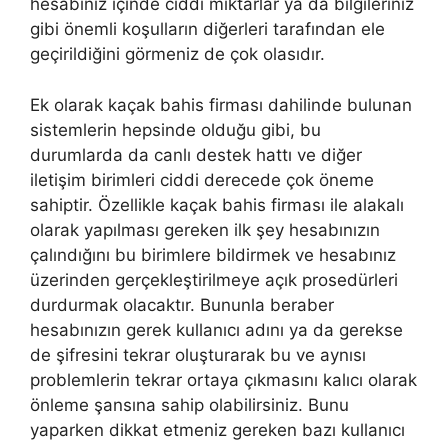
hesabınız içinde ciddi miktarlar ya da bilgileriniz
gibi önemli koşulların diğerleri tarafından ele
geçirildiğini görmeniz de çok olasıdır.
Ek olarak kaçak bahis firması dahilinde bulunan
sistemlerin hepsinde olduğu gibi, bu
durumlarda da canlı destek hattı ve diğer
iletişim birimleri ciddi derecede çok öneme
sahiptir. Özellikle kaçak bahis firması ile alakalı
olarak yapılması gereken ilk şey hesabınızın
çalındığını bu birimlere bildirmek ve hesabınız
üzerinden gerçekleştirilmeye açık prosedürleri
durdurmak olacaktır. Bununla beraber
hesabınızın gerek kullanıcı adını ya da gerekse
de şifresini tekrar oluşturarak bu ve aynısı
problemlerin tekrar ortaya çıkmasını kalıcı olarak
önleme şansına sahip olabilirsiniz. Bunu
yaparken dikkat etmeniz gereken bazı kullanıcı