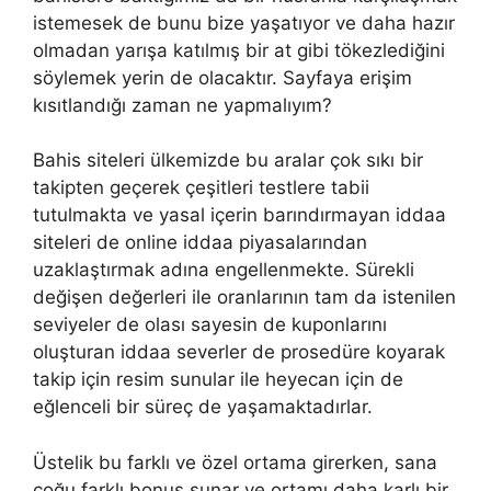
istemesek de bunu bize yaşatıyor ve daha hazır
olmadan yarışa katılmış bir at gibi tökezlediğini
söylemek yerin de olacaktır. Sayfaya erişim
kısıtlandığı zaman ne yapmalıyım?
Bahis siteleri ülkemizde bu aralar çok sıkı bir
takipten geçerek çeşitleri testlere tabii
tutulmakta ve yasal içerin barındırmayan iddaa
siteleri de online iddaa piyasalarından
uzaklaştırmak adına engellenmekte. Sürekli
değişen değerleri ile oranlarının tam da istenilen
seviyeler de olası sayesin de kuponlarını
oluşturan iddaa severler de prosedüre koyarak
takip için resim sunular ile heyecan için de
eğlenceli bir süreç de yaşamaktadırlar.
Üstelik bu farklı ve özel ortama girerken, sana
çoğu farklı bonus sunar ve ortamı daha karlı bir