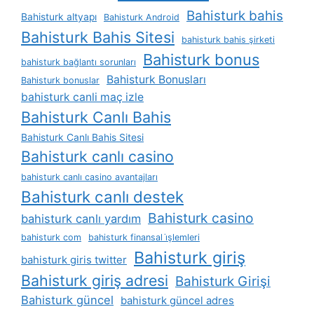
Bahisturk bahis
Bahisturk altyapı
Bahisturk Android
Bahisturk Bahis Sitesi
bahisturk bahis şirketi
Bahisturk bonus
bahisturk bağlantı sorunları
Bahisturk Bonusları
Bahisturk bonuslar
bahisturk canli maç izle
Bahisturk Canlı Bahis
Bahisturk Canlı Bahis Sitesi
Bahisturk canlı casino
bahisturk canlı casino avantajları
Bahisturk canlı destek
Bahisturk casino
bahisturk canlı yardım
bahisturk com
bahisturk finansal i̇şlemleri
Bahisturk giriş
bahisturk giris twitter
Bahisturk giriş adresi
Bahisturk Girişi
Bahisturk güncel
bahisturk güncel adres