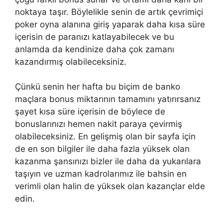
noktaya taşır. Böylelikle senin de artık çevrimiçi
poker oyna alanına giriş yaparak daha kısa süre
içerisin de paranızı katlayabilecek ve bu
anlamda da kendinize daha çok zamanı
kazandırmış olabileceksiniz.
Çünkü senin her hafta bu biçim de banko
maçlara bonus miktarının tamamını yatırırsanız
şayet kısa süre içerisin de böylece de
bonuslarınızı hemen nakit paraya çevirmiş
olabileceksiniz. En gelişmiş olan bir sayfa için
de en son bilgiler ile daha fazla yüksek olan
kazanma şansınızı bizler ile daha da yukarılara
taşıyın ve uzman kadrolarımız ile bahsin en
verimli olan halin de yüksek olan kazançlar elde
edin.