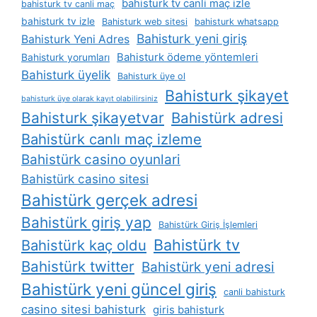
bahisturk tv canli maç izle
bahisturk tv canli maç
bahisturk tv izle
Bahisturk web sitesi
bahisturk whatsapp
Bahisturk yeni giriş
Bahisturk Yeni Adres
Bahisturk ödeme yöntemleri
Bahisturk yorumları
Bahisturk üyelik
Bahisturk üye ol
Bahisturk şikayet
bahisturk üye olarak kayıt olabilirsiniz
Bahisturk şikayetvar
Bahistürk adresi
Bahistürk canlı maç izleme
Bahistürk casino oyunlari
Bahistürk casino sitesi
Bahistürk gerçek adresi
Bahistürk giriş yap
Bahistürk Giriş İşlemleri
Bahistürk tv
Bahistürk kaç oldu
Bahistürk twitter
Bahistürk yeni adresi
Bahistürk yeni güncel giriş
canli bahisturk
casino sitesi bahisturk
giris bahisturk