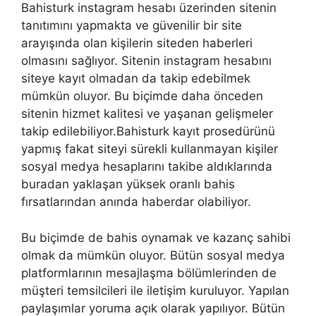
Bahisturk instagram hesabı üzerinden sitenin
tanıtımını yapmakta ve güvenilir bir site
arayışında olan kişilerin siteden haberleri
olmasını sağlıyor. Sitenin instagram hesabını
siteye kayıt olmadan da takip edebilmek
mümkün oluyor. Bu biçimde daha önceden
sitenin hizmet kalitesi ve yaşanan gelişmeler
takip edilebiliyor.Bahisturk kayıt prosedürünü
yapmış fakat siteyi sürekli kullanmayan kişiler
sosyal medya hesaplarını takibe aldıklarında
buradan yaklaşan yüksek oranlı bahis
fırsatlarından anında haberdar olabiliyor.
Bu biçimde de bahis oynamak ve kazanç sahibi
olmak da mümkün oluyor. Bütün sosyal medya
platformlarının mesajlaşma bölümlerinden de
müşteri temsilcileri ile iletişim kuruluyor. Yapılan
paylaşımlar yoruma açık olarak yapılıyor. Bütün