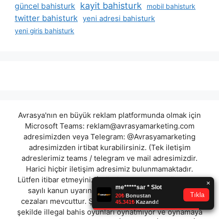
kayit bahisturk
güncel bahisturk
mobil bahisturk
twitter bahisturk
yeni adresi bahisturk
yeni giris bahisturk
Avrasya'nın en büyük reklam platformunda olmak için
Microsoft Teams:
reklam@avrasyamarketing.com
adresimizden veya Telegram: @Avrasyamarketing
adresimizden irtibat kurabilirsiniz. (Tek iletişim
adreslerimiz teams / telegram ve mail adresimizdir.
Harici hiçbir iletişim adresimiz bulunmamaktadır.
Lütfen itibar etmeyiniz.) Türkiye yasalarına göre 7258
sayılı kanun uyarınca yasa dışı bahis oynamanın
cezaları mevcuttur. Şu an bulunduğunuz site hiç bir
şekilde illegal bahis oyunları oynatmıyor ve oynamaya