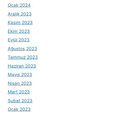
Ocak 2024
Aralık 2023
Kasım 2023
Ekim 2023
Eylül 2023
Ağustos 2023
Temmuz 2023
Haziran 2023
Mayıs 2023
Nisan 2023
Mart 2023
Şubat 2023
Ocak 2023