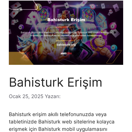
Bahisturk Erişim
Ocak 25, 2025
Yazarı:
Bahisturk erişim akıllı telefonunuzda veya
tabletinizde Bahisturk web sitelerine kolayca
erişmek için Bahisturk mobil uygulamasını