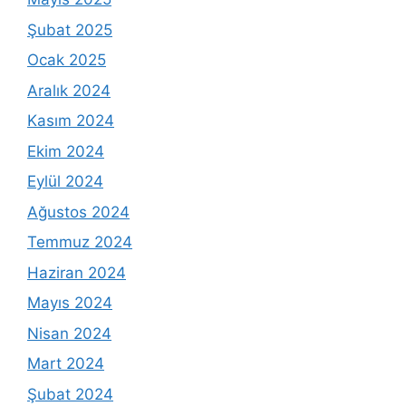
Şubat 2025
Ocak 2025
Aralık 2024
Kasım 2024
Ekim 2024
Eylül 2024
Ağustos 2024
Temmuz 2024
Haziran 2024
Mayıs 2024
Nisan 2024
Mart 2024
Şubat 2024