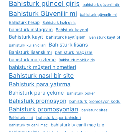
Bahisturk güncel giriş
bahisturk güvenilirdir
Bahisturk Güvenilir mi
bahisturk güvenlir mi
Bahisturk hesap
Bahisturk hızlı giriş
bahisturk instagram
Bahisturk kaydol
Bahisturk kayıt
bahisturk kayıt i̇şlemi
Bahisturk kayıt ol
Bahisturk lisans
Bahisturk kullanıcıları
Bahisturk lisanslı mı
bahisturk maç izle
bahisturk maç izleme
Bahisturk mobil giriş
bahisturk müşteri hizmetleri
Bahisturk nasıl bir site
Bahisturk para yatırma
Bahisturk para çekme
Bahisturk poker
Bahisturk promosyon
bahisturk promosyon kodu
Bahisturk promosyonları
bahisturk sitesi
bahisturk spor bahisleri
Bahisturk slot
bahisturk tv canli maç izle
bahisturk tv canli maç