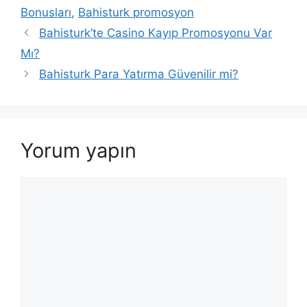
Bonusları
,
Bahisturk promosyon
Yazı
Bahisturk’te Casino Kayıp Promosyonu Var
dolaşımı
Mı?
Bahisturk Para Yatırma Güvenilir mi?
Yorum yapın
Yorum