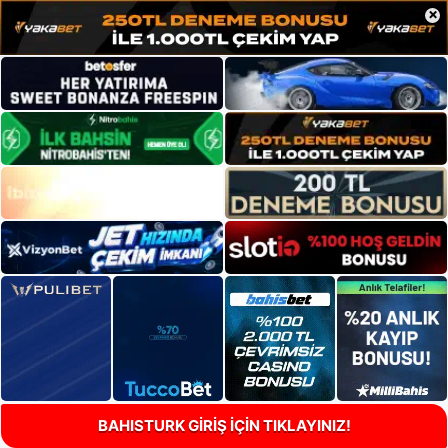
×
BAHISTURK GİRİŞ İÇİN TIKLAYINIZ!