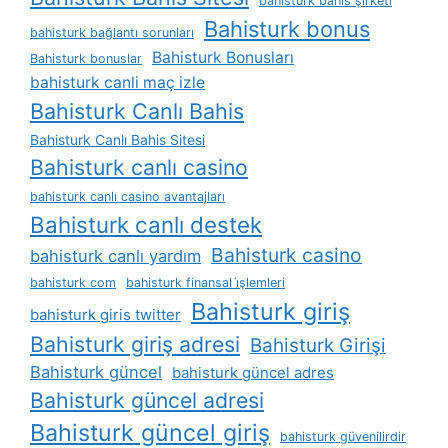
bahisturk bahis şirketi
Bahisturk bonus
bahisturk bağlantı sorunları
Bahisturk Bonusları
Bahisturk bonuslar
bahisturk canli maç izle
Bahisturk Canlı Bahis
Bahisturk Canlı Bahis Sitesi
Bahisturk canlı casino
bahisturk canlı casino avantajları
Bahisturk canlı destek
Bahisturk casino
bahisturk canlı yardım
bahisturk com
bahisturk finansal i̇şlemleri
Bahisturk giriş
bahisturk giris twitter
Bahisturk giriş adresi
Bahisturk Girişi
Bahisturk güncel
bahisturk güncel adres
Bahisturk güncel adresi
Bahisturk güncel giriş
bahisturk güvenilirdir