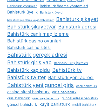
Bahisturk ödeme yöntemleri
Bahisturk yorumları
Bahisturk üyelik
Bahisturk üye ol
Bahisturk şikayet
bahisturk üye olarak kayıt olabilirsiniz
Bahisturk şikayetvar
Bahistürk adresi
Bahistürk canlı maç izleme
Bahistürk casino oyunlari
Bahistürk casino sitesi
Bahistürk gerçek adresi
Bahistürk giriş yap
Bahistürk Giriş İşlemleri
Bahistürk tv
Bahistürk kaç oldu
Bahistürk twitter
Bahistürk yeni adresi
Bahistürk yeni güncel giriş
canli bahisturk
casino sitesi bahisturk
giris bahisturk
girisi bahisturk
güncel adresi bahisturk
giris yap bahisturk
kayit bahisturk
güncel bahisturk
mobil bahisturk