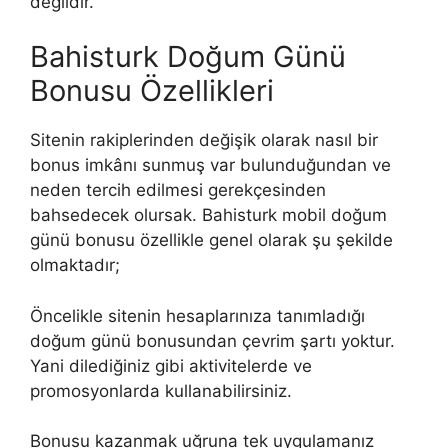
değildir.
Bahisturk Doğum Günü
Bonusu Özellikleri
Sitenin rakiplerinden değişik olarak nasıl bir
bonus imkânı sunmuş var bulunduğundan ve
neden tercih edilmesi gerekçesinden
bahsedecek olursak. Bahisturk mobil doğum
günü bonusu özellikle genel olarak şu şekilde
olmaktadır;
Öncelikle sitenin hesaplarınıza tanımladığı
doğum günü bonusundan çevrim şartı yoktur.
Yani dilediğiniz gibi aktivitelerde ve
promosyonlarda kullanabilirsiniz.
Bonusu kazanmak uğruna tek uygulamanız