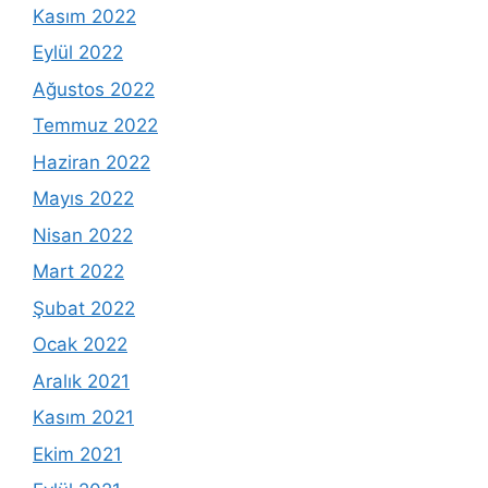
Kasım 2022
Eylül 2022
Ağustos 2022
Temmuz 2022
Haziran 2022
Mayıs 2022
Nisan 2022
Mart 2022
Şubat 2022
Ocak 2022
Aralık 2021
Kasım 2021
Ekim 2021