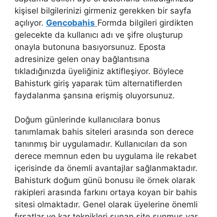
kişisel bilgilerinizi girmeniz gerekken bir sayfa
açılıyor.
Gencobahis
Formda bilgileri girdikten
gelecekte da kullanıcı adı ve şifre oluşturup
onayla butonuna basıyorsunuz. Eposta
adresinize gelen onay bağlantısına
tıkladığınızda üyeliğiniz aktifleşiyor. Böylece
Bahisturk giriş yaparak tüm alternatiflerden
faydalanma şansına erişmiş oluyorsunuz.
Doğum günlerinde kullanıcılara bonus
tanımlamak bahis siteleri arasında son derece
tanınmış bir uygulamadır. Kullanıcıları da son
derece memnun eden bu uygulama ile rekabet
içerisinde da önemli avantajlar sağlanmaktadır.
Bahisturk doğum günü bonusu ile örnek olarak
rakipleri arasında farkını ortaya koyan bir bahis
sitesi olmaktadır. Genel olarak üyelerine önemli
fırsatlar ve kar teknikleri sunan site sunmuş var