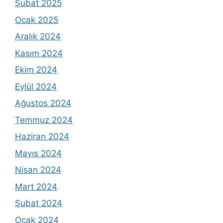
Şubat 2025
Ocak 2025
Aralık 2024
Kasım 2024
Ekim 2024
Eylül 2024
Ağustos 2024
Temmuz 2024
Haziran 2024
Mayıs 2024
Nisan 2024
Mart 2024
Şubat 2024
Ocak 2024