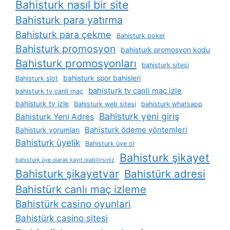
Bahisturk nasıl bir site
Bahisturk para yatırma
Bahisturk para çekme
Bahisturk poker
Bahisturk promosyon
bahisturk promosyon kodu
Bahisturk promosyonları
bahisturk sitesi
bahisturk spor bahisleri
Bahisturk slot
bahisturk tv canli maç izle
bahisturk tv canli maç
bahisturk tv izle
Bahisturk web sitesi
bahisturk whatsapp
Bahisturk yeni giriş
Bahisturk Yeni Adres
Bahisturk ödeme yöntemleri
Bahisturk yorumları
Bahisturk üyelik
Bahisturk üye ol
Bahisturk şikayet
bahisturk üye olarak kayıt olabilirsiniz
Bahisturk şikayetvar
Bahistürk adresi
Bahistürk canlı maç izleme
Bahistürk casino oyunlari
Bahistürk casino sitesi