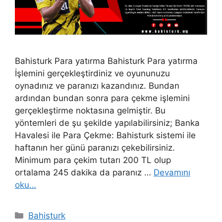
Bahisturk Para yatırma Bahisturk Para yatırma
İşlemini gerçekleştirdiniz ve oyununuzu
oynadınız ve paranızı kazandınız. Bundan
ardından bundan sonra para çekme işlemini
gerçekleştirme noktasına gelmiştir. Bu
yöntemleri de şu şekilde yapılabilirsiniz; Banka
Havalesi ile Para Çekme: Bahisturk sistemi ile
haftanın her günü paranızı çekebilirsiniz.
Minimum para çekim tutarı 200 TL olup
ortalama 245 dakika da paranız …
Devamını
oku…
Kategoriler
Bahisturk