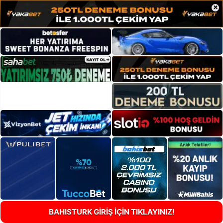
×
BAHISTURK GİRİŞ İÇİN TIKLAYINIZ!