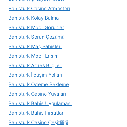
Bahisturk Casino Atmosferi
Bahisturk Kolay Bulma
Bahisturk Mobil Sorunlar
Bahisturk Sorun Çözümü
Bahisturk Maç Bahisleri
Bahisturk Mobil Erişim
Bahisturk Adres Bilgileri
Bahisturk İletişim Yolları
Bahisturk Ödeme Bekleme
Bahisturk Casino Yuvaları
Bahisturk Bahis Uygulaması
Bahisturk Bahis Fırsatları
Bahisturk Casino Çeşitliliği