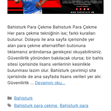
Bahisturk Para Çekme Bahisturk Para Çekme
Her para çekme tekniğinin ise; farklı kuralları
bulunur. Dolayısı ile ana sayfa içerisinde yer
alan para çekme alternatifleri butonuna
tıklamanız ardındansa gerekçesi okuyabilirsiniz.
Güvenilirlik yönünden bakılacak olursa; bir bahis
sitesi içerisinde lisans verilerinin kesinlikle
bulunması lazım olur. Bahisturk çevrimiçi site
içerisinde de ana sayfada lisans verileri yer alır.
Güvenilirlik …
Devamını oku…
Kategoriler
Bahisturk
Etiketler
Bahisturk para çekme
,
Bahisturk para