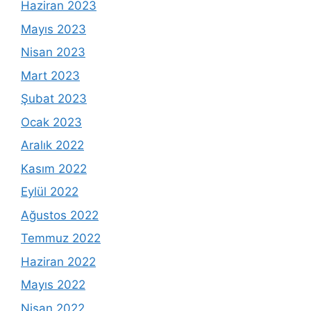
Haziran 2023
Mayıs 2023
Nisan 2023
Mart 2023
Şubat 2023
Ocak 2023
Aralık 2022
Kasım 2022
Eylül 2022
Ağustos 2022
Temmuz 2022
Haziran 2022
Mayıs 2022
Nisan 2022