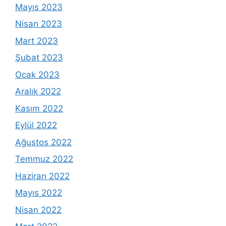
Mayıs 2023
Nisan 2023
Mart 2023
Şubat 2023
Ocak 2023
Aralık 2022
Kasım 2022
Eylül 2022
Ağustos 2022
Temmuz 2022
Haziran 2022
Mayıs 2022
Nisan 2022