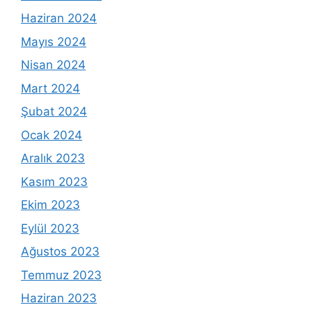
Haziran 2024
Mayıs 2024
Nisan 2024
Mart 2024
Şubat 2024
Ocak 2024
Aralık 2023
Kasım 2023
Ekim 2023
Eylül 2023
Ağustos 2023
Temmuz 2023
Haziran 2023