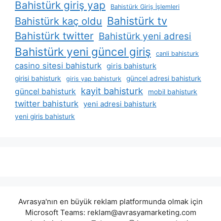
Bahistürk giriş yap
Bahistürk Giriş İşlemleri
Bahistürk tv
Bahistürk kaç oldu
Bahistürk twitter
Bahistürk yeni adresi
Bahistürk yeni güncel giriş
canli bahisturk
casino sitesi bahisturk
giris bahisturk
girisi bahisturk
güncel adresi bahisturk
giris yap bahisturk
kayit bahisturk
güncel bahisturk
mobil bahisturk
twitter bahisturk
yeni adresi bahisturk
yeni giris bahisturk
Avrasya'nın en büyük reklam platformunda olmak için
Microsoft Teams:
reklam@avrasyamarketing.com