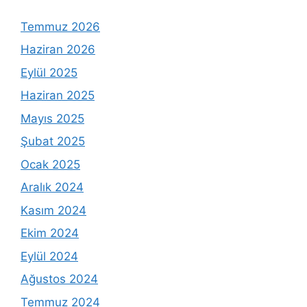
Temmuz 2026
Haziran 2026
Eylül 2025
Haziran 2025
Mayıs 2025
Şubat 2025
Ocak 2025
Aralık 2024
Kasım 2024
Ekim 2024
Eylül 2024
Ağustos 2024
Temmuz 2024