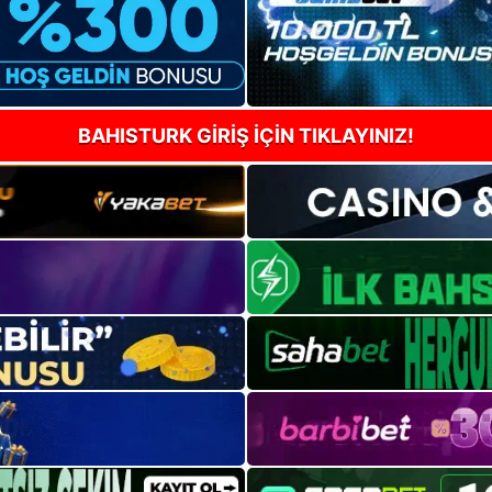
BAHISTURK GİRİŞ İÇİN TIKLAYINIZ!