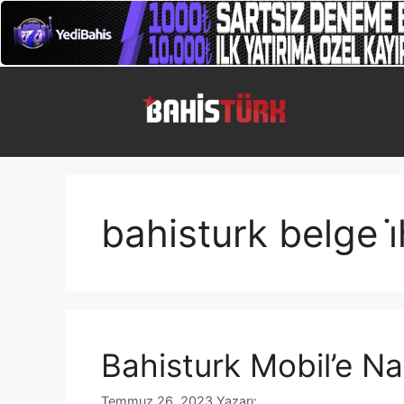
İçeriğe
atla
bahisturk belge i̇
Bahisturk Mobil’e Nas
Temmuz 26, 2023
Yazarı: