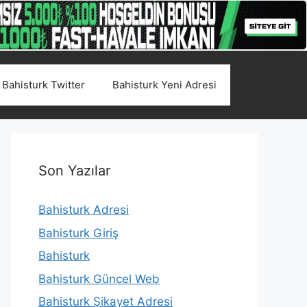
Bahisturk Twitter
Bahisturk Yeni Adresi
Son Yazılar
Bahisturk Adresi
Bahisturk Giriş
Bahisturk
Bahisturk Güncel Web
Bahisturk Şikayet Adresi