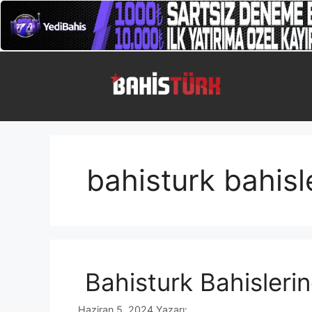
İçeriğe
atla
bahisturk bahisl
Bahisturk Bahislerin
Haziran 5, 2024
Yazarı: