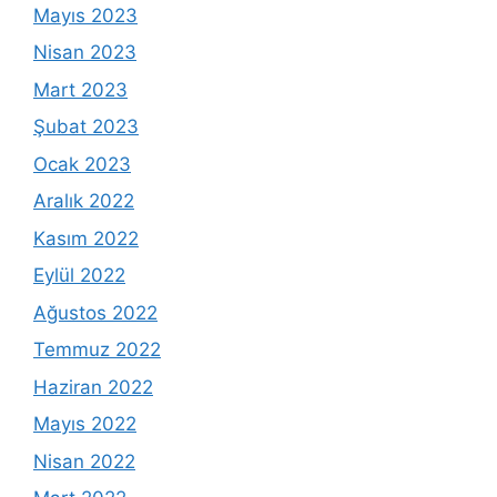
Mayıs 2023
Nisan 2023
Mart 2023
Şubat 2023
Ocak 2023
Aralık 2022
Kasım 2022
Eylül 2022
Ağustos 2022
Temmuz 2022
Haziran 2022
Mayıs 2022
Nisan 2022