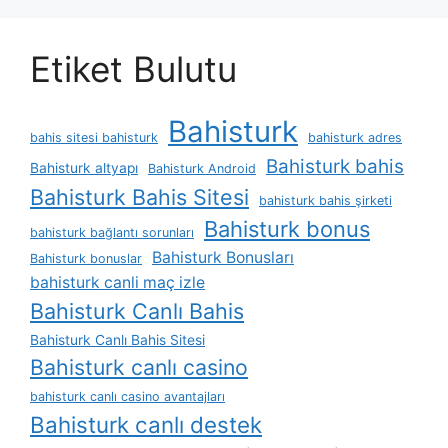
Etiket Bulutu
Bahisturk
bahis sitesi bahisturk
bahisturk adres
Bahisturk bahis
Bahisturk altyapı
Bahisturk Android
Bahisturk Bahis Sitesi
bahisturk bahis şirketi
Bahisturk bonus
bahisturk bağlantı sorunları
Bahisturk Bonusları
Bahisturk bonuslar
bahisturk canli maç izle
Bahisturk Canlı Bahis
Bahisturk Canlı Bahis Sitesi
Bahisturk canlı casino
bahisturk canlı casino avantajları
Bahisturk canlı destek