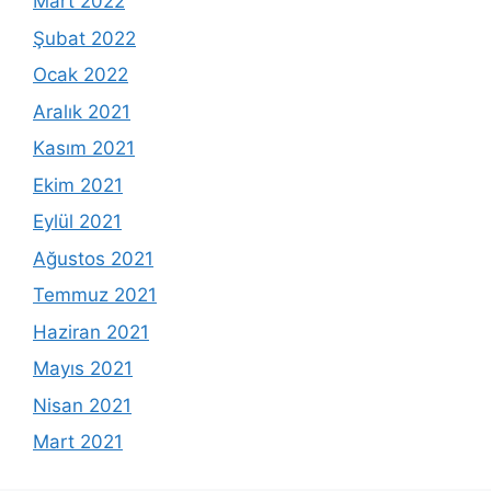
Mart 2022
Şubat 2022
Ocak 2022
Aralık 2021
Kasım 2021
Ekim 2021
Eylül 2021
Ağustos 2021
Temmuz 2021
Haziran 2021
Mayıs 2021
Nisan 2021
Mart 2021