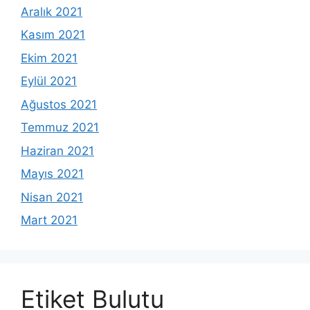
Aralık 2021
Kasım 2021
Ekim 2021
Eylül 2021
Ağustos 2021
Temmuz 2021
Haziran 2021
Mayıs 2021
Nisan 2021
Mart 2021
Etiket Bulutu