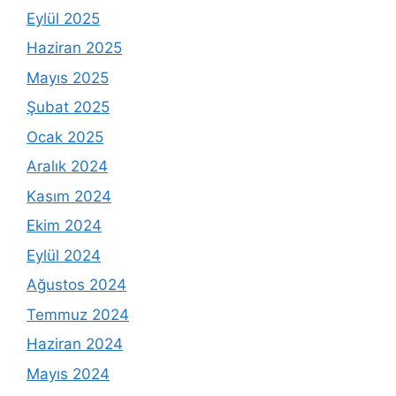
Eylül 2025
Haziran 2025
Mayıs 2025
Şubat 2025
Ocak 2025
Aralık 2024
Kasım 2024
Ekim 2024
Eylül 2024
Ağustos 2024
Temmuz 2024
Haziran 2024
Mayıs 2024