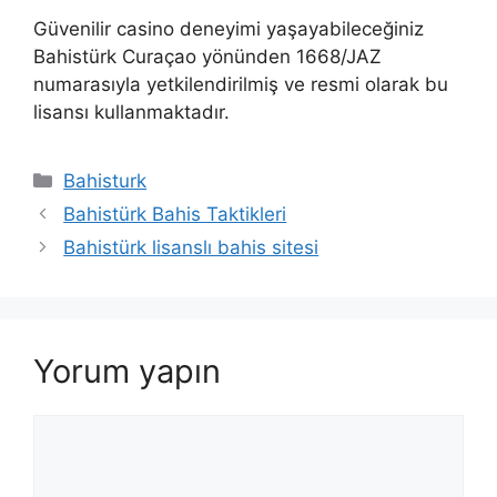
Güvenilir casino deneyimi yaşayabileceğiniz
Bahistürk Curaçao yönünden 1668/JAZ
numarasıyla yetkilendirilmiş ve resmi olarak bu
lisansı kullanmaktadır.
Kategoriler
Bahisturk
Yazı
Bahistürk Bahis Taktikleri
dolaşımı
Bahistürk lisanslı bahis sitesi
Yorum yapın
Yorum