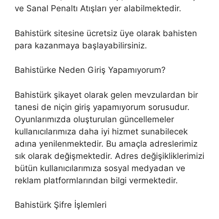
ve Sanal Penaltı Atışları yer alabilmektedir.
Bahistürk sitesine ücretsiz üye olarak bahisten
para kazanmaya başlayabilirsiniz.
Bahistürke Neden Giriş Yapamıyorum?
Bahistürk şikayet olarak gelen mevzulardan bir
tanesi de niçin giriş yapamıyorum sorusudur.
Oyunlarımızda oluşturulan güncellemeler
kullanıcılarımıza daha iyi hizmet sunabilecek
adına yenilenmektedir. Bu amaçla adreslerimiz
sık olarak değişmektedir. Adres değişikliklerimizi
bütün kullanıcılarımıza sosyal medyadan ve
reklam platformlarından bilgi vermektedir.
Bahistürk Şifre İşlemleri