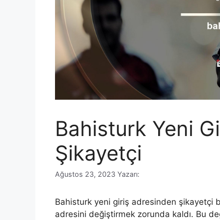
Bahisturk Yeni G
Şikayetçi
Ağustos 23, 2023
Yazarı:
Bahisturk yeni giriş adresinden şikayetçi b
adresini değiştirmek zorunda kaldı. Bu değ