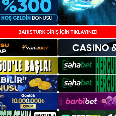
BAHISTURK GİRİŞ İÇİN TIKLAYINIZ!