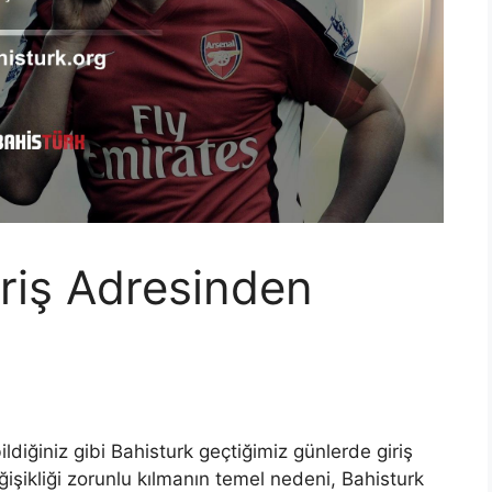
iriş Adresinden
ildiğiniz gibi Bahisturk geçtiğimiz günlerde giriş
işikliği zorunlu kılmanın temel nedeni, Bahisturk