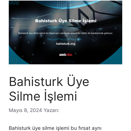
Bahisturk Üye
Silme İşlemi
Mayıs 8, 2024
Yazarı:
Bahisturk üye silme işlemi bu fırsat aynı