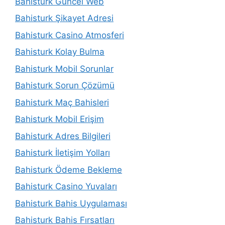
Bahisturk Güncel Web
Bahisturk Şikayet Adresi
Bahisturk Casino Atmosferi
Bahisturk Kolay Bulma
Bahisturk Mobil Sorunlar
Bahisturk Sorun Çözümü
Bahisturk Maç Bahisleri
Bahisturk Mobil Erişim
Bahisturk Adres Bilgileri
Bahisturk İletişim Yolları
Bahisturk Ödeme Bekleme
Bahisturk Casino Yuvaları
Bahisturk Bahis Uygulaması
Bahisturk Bahis Fırsatları