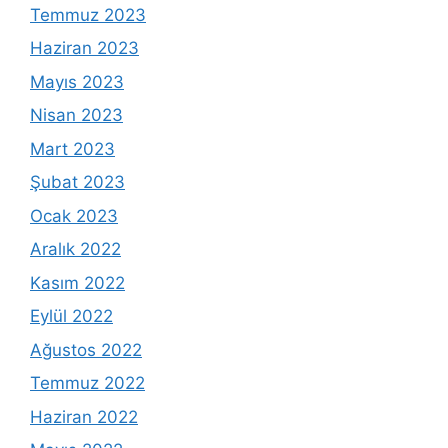
Temmuz 2023
Haziran 2023
Mayıs 2023
Nisan 2023
Mart 2023
Şubat 2023
Ocak 2023
Aralık 2022
Kasım 2022
Eylül 2022
Ağustos 2022
Temmuz 2022
Haziran 2022