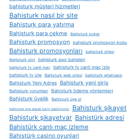
bahisturk müşteri hizmetleri
Bahisturk nasıl bir site
Bahisturk para yatırma
Bahisturk para çekme
Bahisturk poker
Bahisturk promosyon
bahisturk promosyon kodu
Bahisturk promosyonları
bahisturk sitesi
bahisturk spor bahisleri
Bahisturk slot
bahisturk tv canli maç izle
bahisturk tv canli maç
bahisturk tv izle
Bahisturk web sitesi
bahisturk whatsapp
Bahisturk yeni giriş
Bahisturk Yeni Adres
Bahisturk ödeme yöntemleri
Bahisturk yorumları
Bahisturk üyelik
Bahisturk üye ol
Bahisturk şikayet
bahisturk üye olarak kayıt olabilirsiniz
Bahisturk şikayetvar
Bahistürk adresi
Bahistürk canlı maç izleme
Bahistürk casino oyunlari