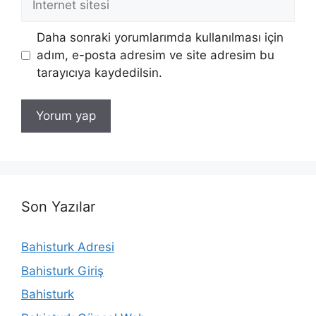
sitesi
Daha sonraki yorumlarımda kullanılması için
adım, e-posta adresim ve site adresim bu
tarayıcıya kaydedilsin.
Son Yazılar
Bahisturk Adresi
Bahisturk Giriş
Bahisturk