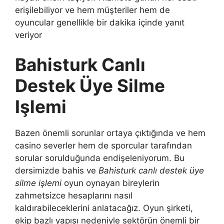
erişilebiliyor ve hem müşteriler hem de
oyuncular genellikle bir dakika içinde yanıt
veriyor
Bahisturk Canlı
Destek Üye Silme
Işlemi
Bazen önemli sorunlar ortaya çıktığında ve hem
casino severler hem de sporcular tarafından
sorular sorulduğunda endişeleniyorum. Bu
dersimizde bahis ve
Bahisturk canlı destek üye
silme işlemi
oyun oynayan bireylerin
zahmetsizce hesaplarını nasıl
kaldırabileceklerini anlatacağız. Oyun şirketi,
ekip bazlı yapısı nedeniyle sektörün önemli bir