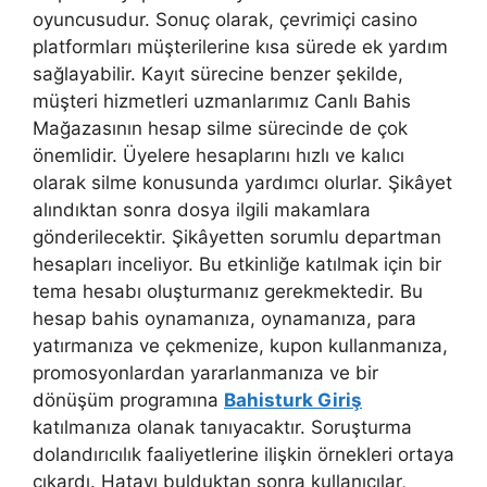
oyuncusudur. Sonuç olarak, çevrimiçi casino
platformları müşterilerine kısa sürede ek yardım
sağlayabilir. Kayıt sürecine benzer şekilde,
müşteri hizmetleri uzmanlarımız Canlı Bahis
Mağazasının hesap silme sürecinde de çok
önemlidir. Üyelere hesaplarını hızlı ve kalıcı
olarak silme konusunda yardımcı olurlar. Şikâyet
alındıktan sonra dosya ilgili makamlara
gönderilecektir. Şikâyetten sorumlu departman
hesapları inceliyor. Bu etkinliğe katılmak için bir
tema hesabı oluşturmanız gerekmektedir. Bu
hesap bahis oynamanıza, oynamanıza, para
yatırmanıza ve çekmenize, kupon kullanmanıza,
promosyonlardan yararlanmanıza ve bir
dönüşüm programına
Bahisturk Giriş
katılmanıza olanak tanıyacaktır. Soruşturma
dolandırıcılık faaliyetlerine ilişkin örnekleri ortaya
çıkardı. Hatayı bulduktan sonra kullanıcılar,