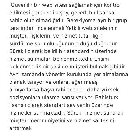
Güvenilir bir web sitesi sağlamak için kontrol
edilmesi gereken ilk şey, geçerli bir lisansa
sahip olup olmadığıdır. Gerekiyorsa ayrı bir grup
tarafından incelenmeli Yetkili web sitelerinin
müşteri ilişkilerini ve hizmet tutarlılığını
sürdürme sorumluluğunun olduğu doğrudur.
Sürekli olarak belirli bir standardın üzerinde
hizmet sunmaları beklenmektedir. Erişim
beklenmedik bir şekilde müşteri bulmak gibidir.
Aynı zamanda yönetim kurulunda yer almalarına
olanak tanıyor ve onlara, eğer maaş
almıyorlarsa başvurabilecekleri daha yüksek
pozisyonlara ulaşma şansı veriyor. Bahisturk
lisanslı olarak standart seviyenin üzerinde
hizmetler sunmaktadır. Sürekli hizmet sunarak
müşteri memnuniyetini ve hizmet kalitesini
arttırmak