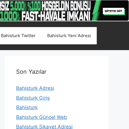
Bahisturk Twitter
Bahisturk Yeni Adresi
Son Yazılar
Bahisturk Adresi
Bahisturk Giriş
Bahisturk
Bahisturk Güncel Web
Bahisturk Şikayet Adresi