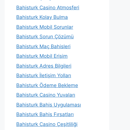
Bahisturk Casino Atmosferi
Bahisturk Kolay Bulma
Bahisturk Mobil Sorunlar
Bahisturk Sorun Çözümü
Bahisturk Maç Bahisleri
Bahisturk Mobil Erişim
Bahisturk Adres Bilgileri
Bahisturk İletişim Yolları
Bahisturk Ödeme Bekleme
Bahisturk Casino Yuvaları
Bahisturk Bahis Uygulaması
Bahisturk Bahis Fırsatları
Bahisturk Casino Çeşitliliği