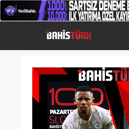
İçeriğe
atla